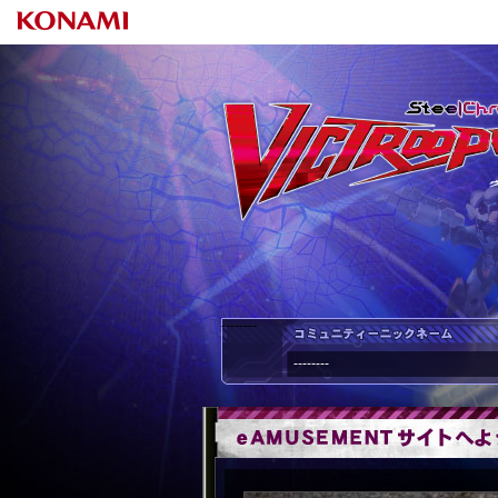
--------
--------