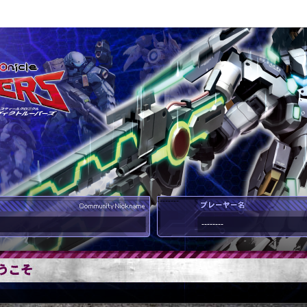
--------
--------