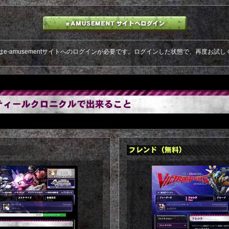
はe-amusementサイトへのログインが必要です。ログインした状態で、再度お試し