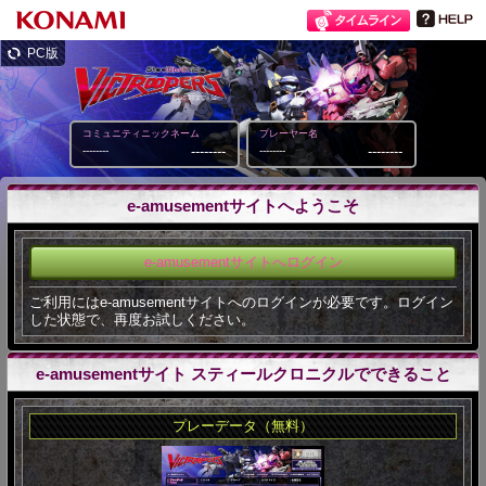
PC版
コミュニティニックネーム
プレーヤー名
--------
--------
--------
--------
e-amusementサイトへようこそ
e-amusementサイトへログイン
ご利用にはe-amusementサイトへのログインが必要です。ログイン
した状態で、再度お試しください。
e-amusementサイト スティールクロニクルでできること
プレーデータ（無料）