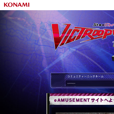
--------
--------