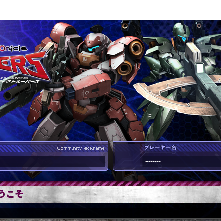
--------
--------