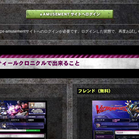
はe-amusementサイトへのログインが必要です。ログインした状態で、再度お試し