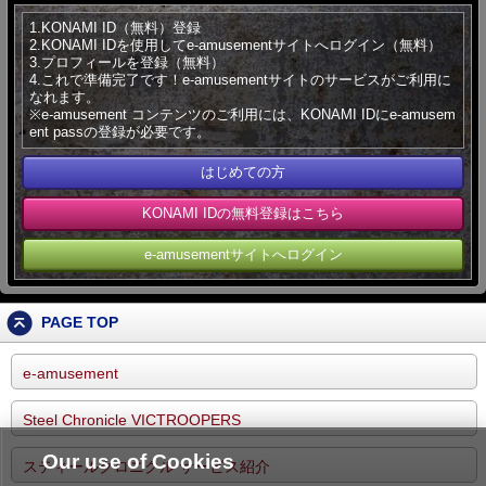
1.KONAMI ID（無料）登録
2.KONAMI IDを使用してe-amusementサイトへログイン（無料）
3.プロフィールを登録（無料）
4.これで準備完了です！e-amusementサイトのサービスがご利用に
なれます。
※e-amusement コンテンツのご利用には、KONAMI IDにe-amusem
ent passの登録が必要です。
はじめての方
KONAMI IDの無料登録はこちら
e-amusementサイトへログイン
PAGE TOP
e-amusement
Steel Chronicle VICTROOPERS
Our use of Cookies
スティールクロニクル サービス紹介