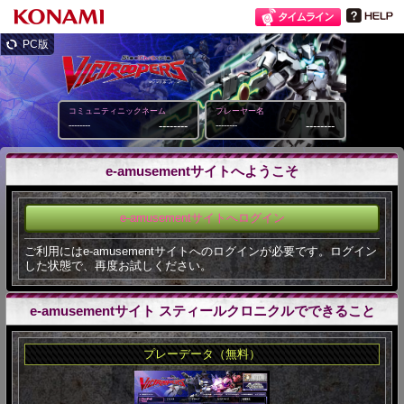
PC版
コミュニティニックネーム
プレーヤー名
--------
--------
--------
--------
e-amusementサイトへようこそ
e-amusementサイトへログイン
ご利用にはe-amusementサイトへのログインが必要です。ログイン
した状態で、再度お試しください。
e-amusementサイト スティールクロニクルでできること
プレーデータ（無料）