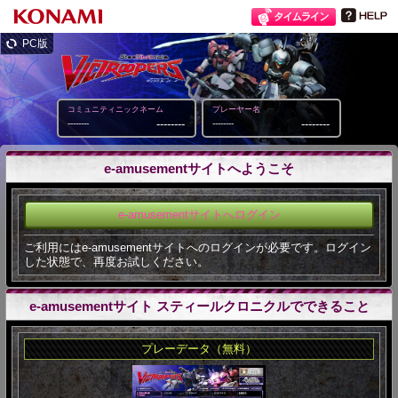
PC版
コミュニティニックネーム
プレーヤー名
--------
--------
--------
--------
e-amusementサイトへようこそ
e-amusementサイトへログイン
ご利用にはe-amusementサイトへのログインが必要です。ログイン
した状態で、再度お試しください。
e-amusementサイト スティールクロニクルでできること
プレーデータ（無料）