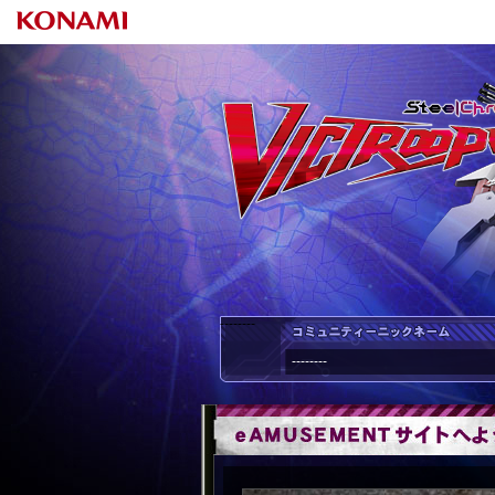
--------
--------