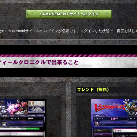
はe-amusementサイトへのログインが必要です。ログインした状態で、再度お試し