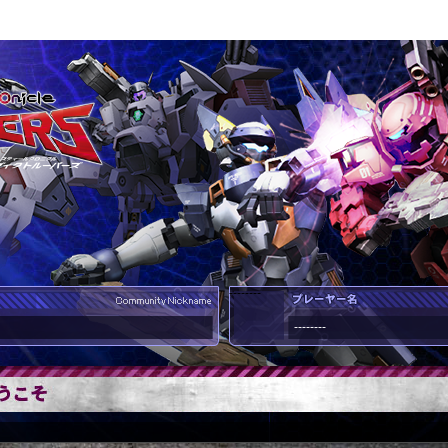
--------
--------