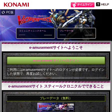
PC版
コミュニティニックネーム
プレーヤー名
--------
--------
--------
--------
e-amusementサイトへようこそ
e-amusementサイトへログイン
ご利用にはe-amusementサイトへのログインが必要です。ログイン
した状態で、再度お試しください。
e-amusementサイト スティールクロニクルでできること
プレーデータ（無料）