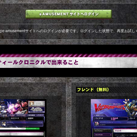
はe-amusementサイトへのログインが必要です。ログインした状態で、再度お試し