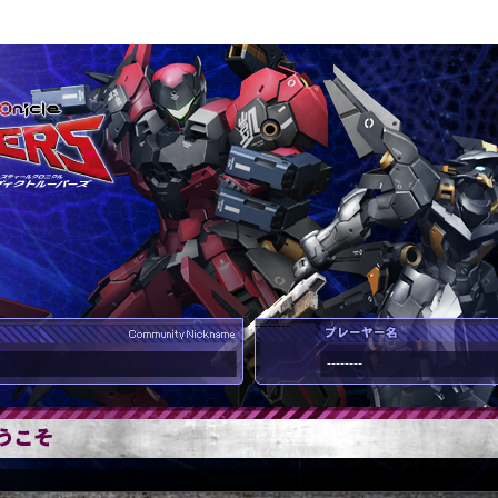
--------
--------