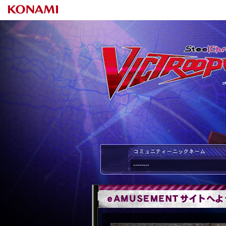
--------
--------