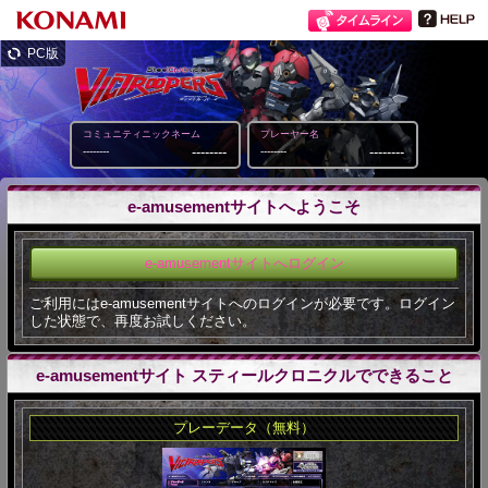
PC版
コミュニティニックネーム
プレーヤー名
--------
--------
--------
--------
e-amusementサイトへようこそ
e-amusementサイトへログイン
ご利用にはe-amusementサイトへのログインが必要です。ログイン
した状態で、再度お試しください。
e-amusementサイト スティールクロニクルでできること
プレーデータ（無料）