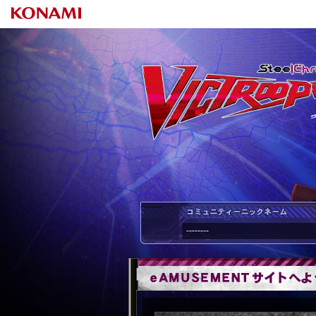
--------
--------