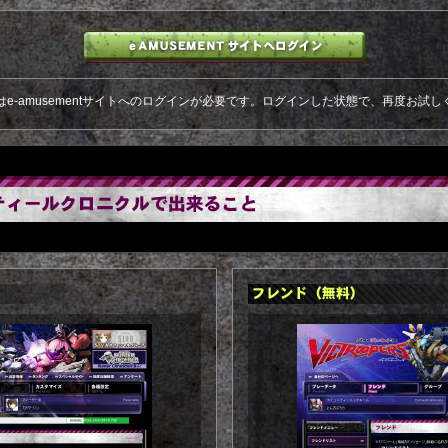
はe-amusementサイトへのログインが必要です。ログインした状態で、再度お試し