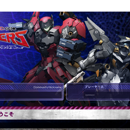
--------
--------