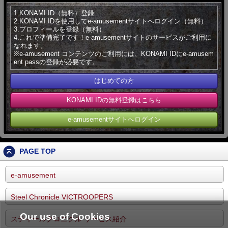
1.KONAMI ID（無料）登録
2.KONAMI IDを使用してe-amusementサイトへログイン（無料）
3.プロフィールを登録（無料）
4.これで準備完了です！e-amusementサイトのサービスがご利用に
なれます。
※e-amusement コンテンツのご利用には、KONAMI IDにe-amusem
ent passの登録が必要です。
はじめての方
KONAMI IDの無料登録はこちら
e-amusementサイトへログイン
PAGE TOP
e-amusement
Steel Chronicle VICTROOPERS
Our use of Cookies
スティールクロニクル サービス紹介