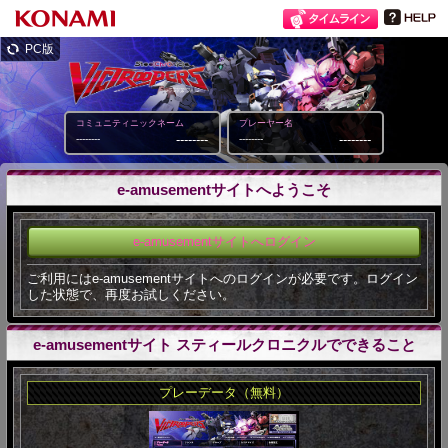
PC版
コミュニティニックネーム
プレーヤー名
--------
--------
--------
--------
e-amusementサイトへようこそ
e-amusementサイトへログイン
ご利用にはe-amusementサイトへのログインが必要です。ログイン
した状態で、再度お試しください。
e-amusementサイト スティールクロニクルでできること
プレーデータ（無料）