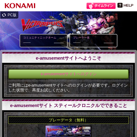
PC版
コミュニティニックネーム
プレーヤー名
--------
--------
--------
--------
e-amusementサイトへようこそ
e-amusementサイトへログイン
ご利用にはe-amusementサイトへのログインが必要です。ログイン
した状態で、再度お試しください。
e-amusementサイト スティールクロニクルでできること
プレーデータ（無料）