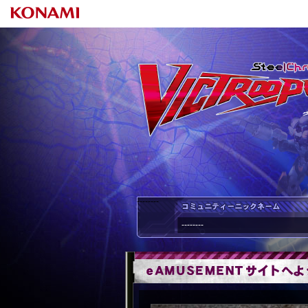
--------
--------