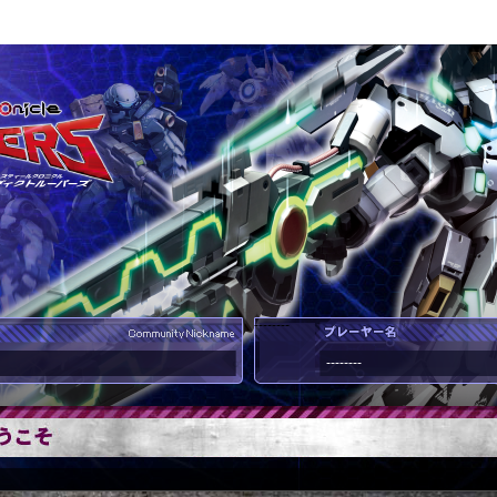
--------
--------