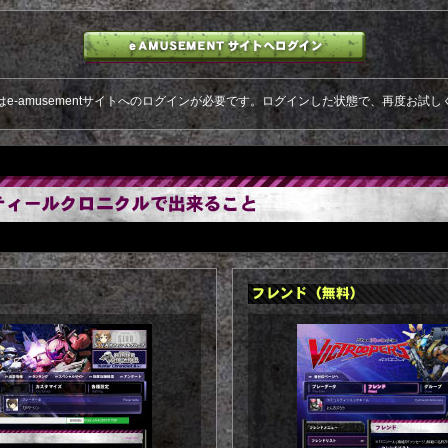
はe-amusementサイトへのログインが必要です。ログインした状態で、再度お試し