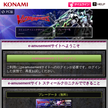
PC版
コミュニティニックネーム
プレーヤー名
--------
--------
--------
--------
e-amusementサイトへようこそ
e-amusementサイトへログイン
ご利用にはe-amusementサイトへのログインが必要です。ログイン
した状態で、再度お試しください。
e-amusementサイト スティールクロニクルでできること
プレーデータ（無料）