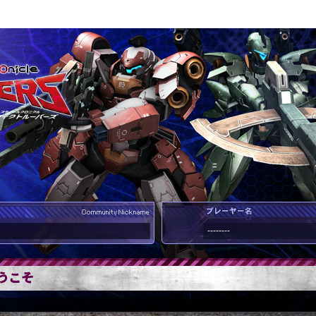
--------
--------