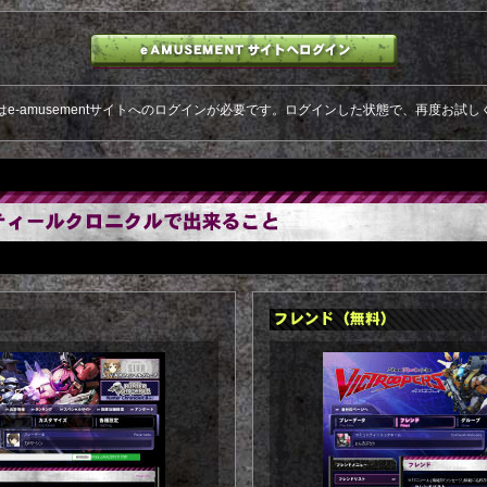
はe-amusementサイトへのログインが必要です。ログインした状態で、再度お試し