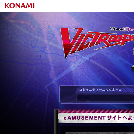
--------
--------