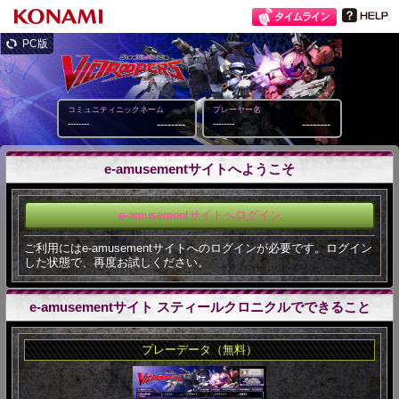
PC版
コミュニティニックネーム
プレーヤー名
--------
--------
--------
--------
e-amusementサイトへようこそ
e-amusementサイトへログイン
ご利用にはe-amusementサイトへのログインが必要です。ログイン
した状態で、再度お試しください。
e-amusementサイト スティールクロニクルでできること
プレーデータ（無料）