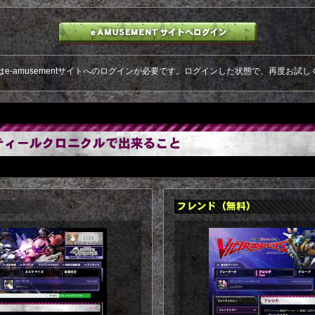
はe-amusementサイトへのログインが必要です。ログインした状態で、再度お試し