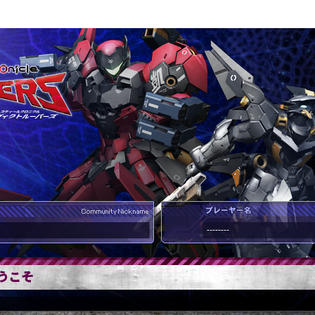
--------
--------