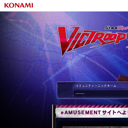
--------
--------