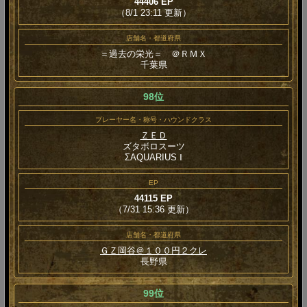
44406 EP
（8/1 23:11 更新）
店舗名・都道府県
＝過去の栄光＝ ＠ＲＭＸ
千葉県
98位
プレーヤー名・称号・ハウンドクラス
ＺＥＤ
ズタボロスーツ
ΣAQUARIUS Ⅰ
EP
44115 EP
（7/31 15:36 更新）
店舗名・都道府県
ＧＺ岡谷＠１００円２クレ
長野県
99位