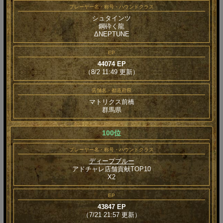
プレーヤー名・称号・ハウンドクラス
シュタインツ
鋼砕く龍
ΔNEPTUNE
EP
44074 EP
（8/2 11:49 更新）
店舗名・都道府県
マトリクス前橋
群馬県
100位
プレーヤー名・称号・ハウンドクラス
ディープブルー
アドチャレ店舗貢献TOP10
Χ2
EP
43847 EP
（7/21 21:57 更新）