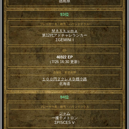
徳島県
93位
プレーヤー名・称号・ハウンドクラス
ＭＡＸｋｕｍａ
第12代アドチャレランカー
ΣGEMINI Ⅰ
EP
46922 EP
（7/26 16:30 更新）
店舗名・都道府県
１００円２クレＡＤ狸小路
北海道
94位
プレーヤー名・称号・ハウンドクラス
ジャム
一攫千メトロン
ΣPISCES Ⅴ