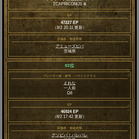
ΣCAPRICONUS Ⅲ
EP
47227 EP
（8/2 20:11 更新）
店舗名・都道府県
アミューズビバ
茨城県
92位
プレーヤー名・称号・ハウンドクラス
えれな
一人前
Ω8
EP
46924 EP
（8/2 17:42 更新）
店舗名・都道府県
アソビバ！パレパレ