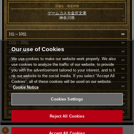
店舗名・都道府県
ゲームコスモ金沢文庫
神奈川県
1位～10位
11位～20位
Our use of Cookies
21位～30位
We use cookies to make our website work properly. We also
31位～40位
use cookies to analyze the traffic of our website, to provide
41位～50位
you with the advertisement tailored to your interest, and to li
nk our website to the social media. If you select “Accept All
51位～60位
Cookies”, all of these cookies will be used on our website.
61位～70位
Cookie Notice
71位～80位
Cookies Settings
81位～90位
91位～100位
Reject All Cookies
PAGE TOP
Accept All Cookies