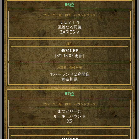
96位
プレーヤー名・称号・ハウンドクラス
ＬＥＶＩＮ
風雅なる羽翼
ΣARIES Ⅴ
EP
45741 EP
（8/1 15:07 更新）
店舗名・都道府県
ネバーランド２座間店
神奈川県
97位
プレーヤー名・称号・ハウンドクラス
まつどりーむ
ルーキーハウンド
Χ5
EP