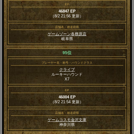
EP
46847 EP
（8/2 21:56 更新）
店舗名・都道府県
ゲームゾーン各務原店
岐阜県
95位
プレーヤー名・称号・ハウンドクラス
クライブ
ルーキーハウンド
Χ7
EP
46004 EP
（8/2 21:54 更新）
店舗名・都道府県
ゲームコスモ金沢文庫
神奈川県