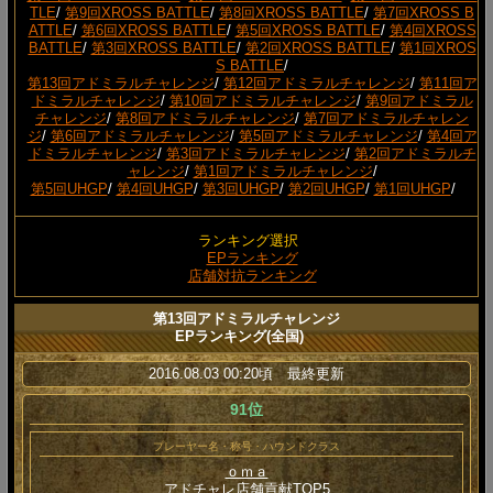
TLE
/
第9回XROSS BATTLE
/
第8回XROSS BATTLE
/
第7回XROSS B
ATTLE
/
第6回XROSS BATTLE
/
第5回XROSS BATTLE
/
第4回XROSS
BATTLE
/
第3回XROSS BATTLE
/
第2回XROSS BATTLE
/
第1回XROS
S BATTLE
/
第13回アドミラルチャレンジ
/
第12回アドミラルチャレンジ
/
第11回ア
ドミラルチャレンジ
/
第10回アドミラルチャレンジ
/
第9回アドミラル
チャレンジ
/
第8回アドミラルチャレンジ
/
第7回アドミラルチャレン
ジ
/
第6回アドミラルチャレンジ
/
第5回アドミラルチャレンジ
/
第4回ア
ドミラルチャレンジ
/
第3回アドミラルチャレンジ
/
第2回アドミラルチ
ャレンジ
/
第1回アドミラルチャレンジ
/
第5回UHGP
/
第4回UHGP
/
第3回UHGP
/
第2回UHGP
/
第1回UHGP
/
ランキング選択
EPランキング
店舗対抗ランキング
第13回アドミラルチャレンジ
EPランキング(全国)
2016.08.03 00:20頃 最終更新
91位
プレーヤー名・称号・ハウンドクラス
ｏｍａ
アドチャレ店舗貢献TOP5