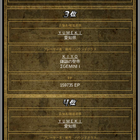
店舗名/都道府県
ＹＵＭＥＫＩ
愛知県
プレーヤー名・称号・ハウンドクラス
ＫＩＹＯ
鎌鼬の聖帝
ΣGEMINI Ⅰ
EP
159735 EP
店舗名/都道府県
ＹＵＭＥＫＩ
愛知県
プレーヤー名・称号・ハウンドクラス