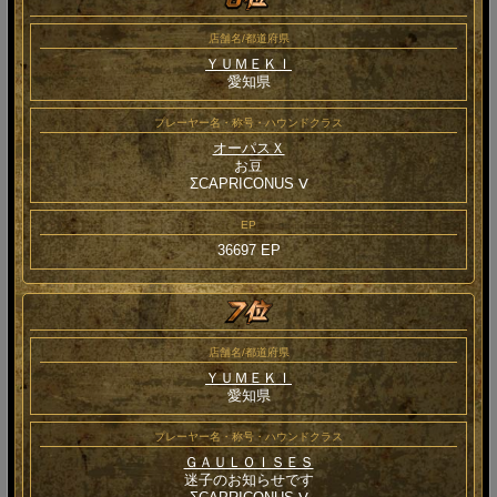
店舗名/都道府県
ＹＵＭＥＫＩ
愛知県
プレーヤー名・称号・ハウンドクラス
オーパスＸ
お豆
ΣCAPRICONUS Ⅴ
EP
36697 EP
店舗名/都道府県
ＹＵＭＥＫＩ
愛知県
プレーヤー名・称号・ハウンドクラス
ＧＡＵＬＯＩＳＥＳ
迷子のお知らせです