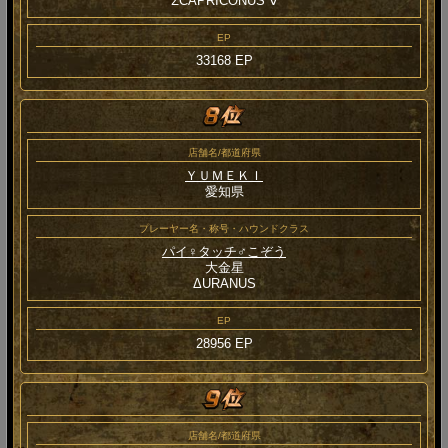
ΣCAPRICONUS Ⅴ
EP
33168 EP
店舗名/都道府県
ＹＵＭＥＫＩ
愛知県
プレーヤー名・称号・ハウンドクラス
パイ♀タッチ♂こぞう
大金星
ΔURANUS
EP
28956 EP
店舗名/都道府県