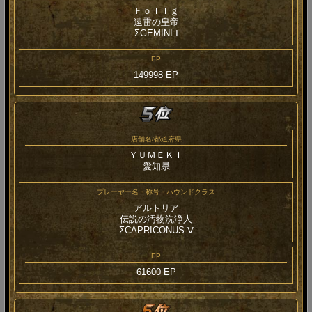
Ｆｏｌｌｇ
遠雷の皇帝
ΣGEMINI Ⅰ
EP
149998 EP
店舗名/都道府県
ＹＵＭＥＫＩ
愛知県
プレーヤー名・称号・ハウンドクラス
アルトリア
伝説の汚物洗浄人
ΣCAPRICONUS Ⅴ
EP
61600 EP