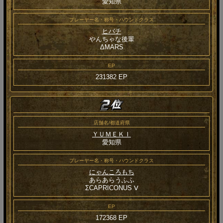
愛知県
プレーヤー名・称号・ハウンドクラス
ヒバチ
やんちゃな後輩
ΔMARS
EP
231382 EP
店舗名/都道府県
ＹＵＭＥＫＩ
愛知県
プレーヤー名・称号・ハウンドクラス
にゃんころもち
あらあらうふふ
ΣCAPRICONUS Ⅴ
EP
172368 EP