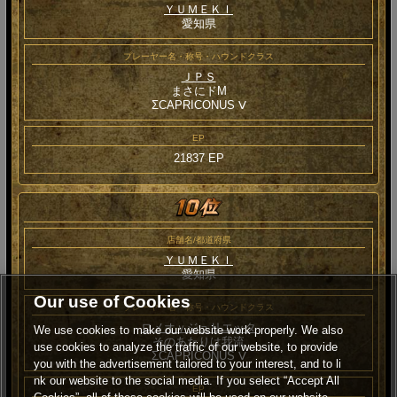
ＹＵＭＥＫＩ
愛知県
プレーヤー名・称号・ハウンドクラス
ＪＰＳ
まさにドM
ΣCAPRICONUS Ⅴ
EP
21837 EP
店舗名/都道府県
ＹＵＭＥＫＩ
愛知県
Our use of Cookies
プレーヤー名・称号・ハウンドクラス
ロメオｙジュリエッタ
We use cookies to make our website work properly. We also
そのあたりは我流
use cookies to analyze the traffic of our website, to provide
ΣCAPRICONUS Ⅴ
you with the advertisement tailored to your interest, and to li
nk our website to the social media. If you select “Accept All
EP