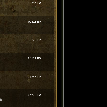
88764 EP
51211 EP
ンド
35773 EP
Ｅ
34317 EP
27245 EP
―
24275 EP
生