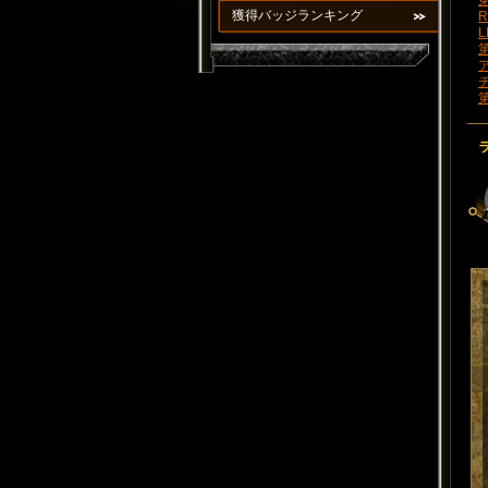
第
獲得バッジランキング
R
L