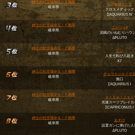
紳士の社交場＠Ｇ・Ｆ精華
ミズキＭｋ＿２
岐阜県
クロスメディック
ΣAQUARIUS Ⅳ
紳士の社交場＠Ｇ・Ｆ精華
ニンジャⅡ
岐阜県
泥眠のいねむりハウ
ΔPLUTO
紳士の社交場＠Ｇ・Ｆ精華
シン
岐阜県
人生七転び八起き
Χ7
紳士の社交場＠Ｇ・Ｆ精華
チョコミントＩＣ
岐阜県
無口
ΣAQUARIUS Ⅰ
紳士の社交場＠Ｇ・Ｆ精華
Ａｒｋａｉｚｅｒ
岐阜県
光速スーツブレイカ
ΣCAPRICONUS Ⅰ
紳士の社交場＠Ｇ・Ｆ精華
あすけ
岐阜県
設置ガンに捧げた人
ΔPLUTO