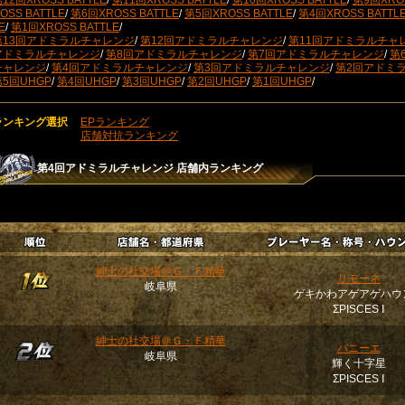
12回XROSS BATTLE
/
第11回XROSS BATTLE
/
第10回XROSS BATTLE
/
第9回XROS
OSS BATTLE
/
第6回XROSS BATTLE
/
第5回XROSS BATTLE
/
第4回XROSS BATTL
E
/
第1回XROSS BATTLE
/
第13回アドミラルチャレンジ
/
第12回アドミラルチャレンジ
/
第11回アドミラルチャ
アドミラルチャレンジ
/
第8回アドミラルチャレンジ
/
第7回アドミラルチャレンジ
/
第
チャレンジ
/
第4回アドミラルチャレンジ
/
第3回アドミラルチャレンジ
/
第2回アドミ
第5回UHGP
/
第4回UHGP
/
第3回UHGP
/
第2回UHGP
/
第1回UHGP
/
ランキング選択
EPランキング
店舗対抗ランキング
第4回アドミラルチャレンジ
店舗内ランキング
紳士の社交場＠Ｇ・Ｆ精華
リモーネ
岐阜県
ゲキかわアゲアゲハウ
ΣPISCES Ⅰ
紳士の社交場＠Ｇ・Ｆ精華
バニーエ
岐阜県
輝く十字星
ΣPISCES Ⅰ