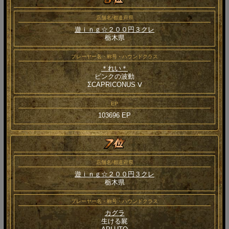
店舗名/都道府県
遊ｉｎｇ☆２００円３クレ
栃木県
プレーヤー名・称号・ハウンドクラス
＊れい＊
ピンクの波動
ΣCAPRICONUS Ⅴ
EP
103696 EP
店舗名/都道府県
遊ｉｎｇ☆２００円３クレ
栃木県
プレーヤー名・称号・ハウンドクラス
カグラ
生ける屍