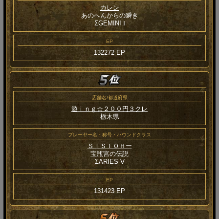
カレン
あのへんからの瞬き
ΣGEMINI Ⅰ
EP
132272 EP
店舗名/都道府県
遊ｉｎｇ☆２００円３クレ
栃木県
プレーヤー名・称号・ハウンドクラス
ＳＩＳＩＯＨー
宝瓶宮の伝説
ΣARIES Ⅴ
EP
131423 EP