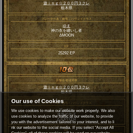
遊ｉｎｇ☆２００円３クレ
栃木県
プレーヤー名・称号・ハウンドクラス
ゆま
神の衣を纏いし者
ΔMOON
EP
25292 EP
店舗名/都道府県
遊ｉｎｇ☆２００円３クレ
栃木県
Our use of Cookies
プレーヤー名・称号・ハウンドクラス
アーリィ
We use cookies to make our website work properly. We also
漆黒の女王
use cookies to analyze the traffic of our website, to provide
ΔJUPITER
you with the advertisement tailored to your interest, and to li
nk our website to the social media. If you select “Accept All
EP