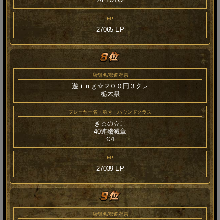
ΔPLUTO
EP
27065 EP
店舗名/都道府県
遊ｉｎｇ☆２００円３クレ
栃木県
プレーヤー名・称号・ハウンドクラス
き☆の☆こ
40連殲滅章
Ω4
EP
27039 EP
店舗名/都道府県