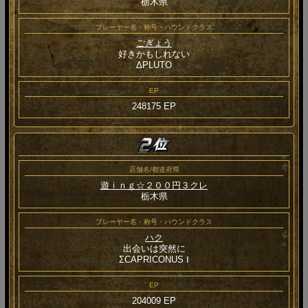
栃木県
プレーヤー名・称号・ハウンドクラス
ごぎょう
好きかもしれない
ΔPLUTO
EP
248175 EP
店舗名/都道府県
遊ｉｎｇ☆２００円３クレ
栃木県
プレーヤー名・称号・ハウンドクラス
ハク
出会いは突然に
ΣCAPRICONUS Ⅰ
EP
204009 EP