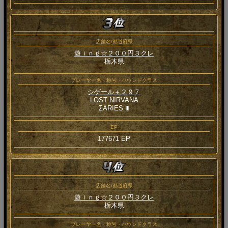
店舗名/都道府県
遊ｉｎｇ☆２００円３クレ
栃木県
プレーヤー名・称号・ハウンドクラス
シゲール＋２９７
LOST NIRVANA
ΣARIES Ⅲ
EP
177671 EP
店舗名/都道府県
遊ｉｎｇ☆２００円３クレ
栃木県
プレーヤー名・称号・ハウンドクラス