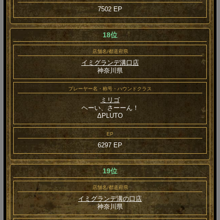
7502 EP
18位
店舗名/都道府県
イミグランデ溝口店
神奈川県
プレーヤー名・称号・ハウンドクラス
ミリゴ
ヘーい、さーーん！
ΔPLUTO
EP
6297 EP
19位
店舗名/都道府県
イミグランデ溝の口店
神奈川県