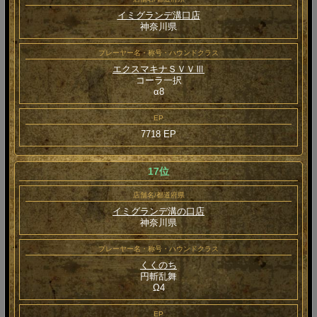
イミグランデ溝口店
神奈川県
プレーヤー名・称号・ハウンドクラス
エクスマキナＳＶＶⅢ
コーラ一択
α8
EP
7718 EP
17位
店舗名/都道府県
イミグランデ溝の口店
神奈川県
プレーヤー名・称号・ハウンドクラス
くくのち
円斬乱舞
Ω4
EP