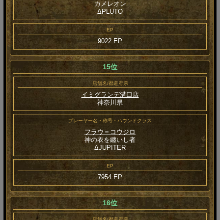
カメレオン
ΔPLUTO
EP
9022 EP
15位
店舗名/都道府県
イミグランデ溝口店
神奈川県
プレーヤー名・称号・ハウンドクラス
フラウ＝コウジロ
神の衣を纏いし者
ΔJUPITER
EP
7954 EP
16位
店舗名/都道府県