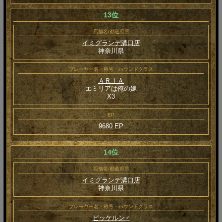
13位
店舗名/都道府県
イミグランデ溝口店
神奈川県
プレーヤー名・称号・ハウンドクラス
ＡＲＩＡ
エミリアは俺の嫁
Χ3
EP
9680 EP
14位
店舗名/都道府県
イミグランデ溝口店
神奈川県
プレーヤー名・称号・ハウンドクラス
ピッケルン♂