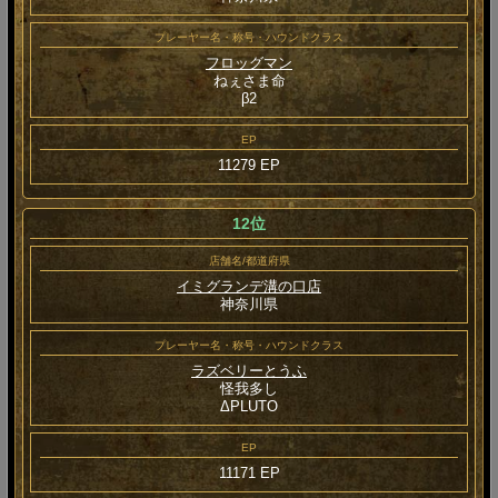
プレーヤー名・称号・ハウンドクラス
フロッグマン
ねぇさま命
β2
EP
11279 EP
12位
店舗名/都道府県
イミグランデ溝の口店
神奈川県
プレーヤー名・称号・ハウンドクラス
ラズベリーとうふ
怪我多し
ΔPLUTO
EP
11171 EP