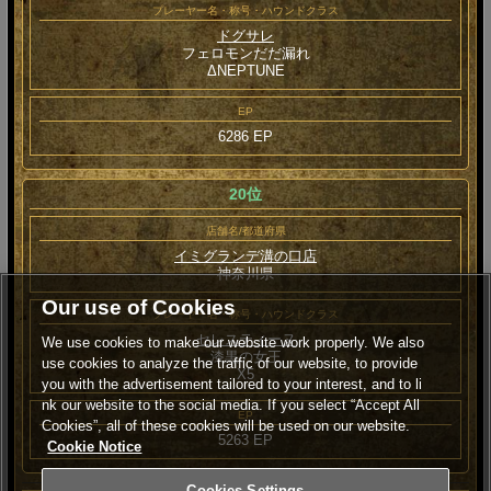
プレーヤー名・称号・ハウンドクラス
ドグサレ
フェロモンだだ漏れ
ΔNEPTUNE
EP
6286 EP
20位
店舗名/都道府県
イミグランデ溝の口店
神奈川県
Our use of Cookies
プレーヤー名・称号・ハウンドクラス
セレスティーヌ
We use cookies to make our website work properly. We also
漆黒の女王
use cookies to analyze the traffic of our website, to provide
Χ5
you with the advertisement tailored to your interest, and to li
nk our website to the social media. If you select “Accept All
EP
Cookies”, all of these cookies will be used on our website.
5263 EP
Cookie Notice
Cookies Settings