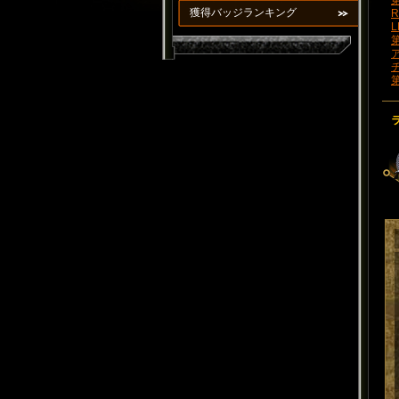
第
獲得バッジランキング
R
L