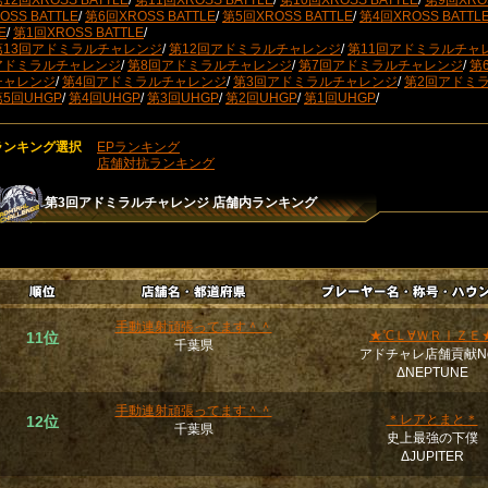
12回XROSS BATTLE
/
第11回XROSS BATTLE
/
第10回XROSS BATTLE
/
第9回XROS
OSS BATTLE
/
第6回XROSS BATTLE
/
第5回XROSS BATTLE
/
第4回XROSS BATTL
E
/
第1回XROSS BATTLE
/
第13回アドミラルチャレンジ
/
第12回アドミラルチャレンジ
/
第11回アドミラルチャ
アドミラルチャレンジ
/
第8回アドミラルチャレンジ
/
第7回アドミラルチャレンジ
/
第
チャレンジ
/
第4回アドミラルチャレンジ
/
第3回アドミラルチャレンジ
/
第2回アドミ
第5回UHGP
/
第4回UHGP
/
第3回UHGP
/
第2回UHGP
/
第1回UHGP
/
ランキング選択
EPランキング
店舗対抗ランキング
第3回アドミラルチャレンジ
店舗内ランキング
手動連射頑張ってます＾＾
★℃Ｌ∀ＷＲⅠＺＥ
11位
千葉県
アドチャレ店舗貢献No
ΔNEPTUNE
手動連射頑張ってます＾＾
＊レアとまと＊
12位
千葉県
史上最強の下僕
ΔJUPITER