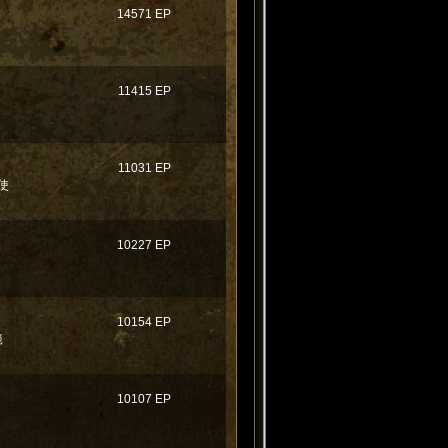
14571 EP
11415 EP
11031 EP
使
10227 EP
10154 EP
範
10107 EP