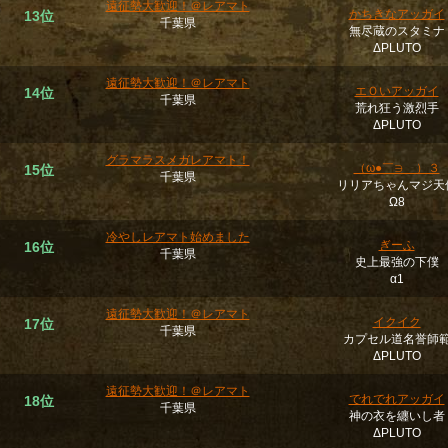
遠征勢大歓迎！＠レアマト
かちきなアッガイ
13位
千葉県
無尽蔵のスタミナ
ΔPLUTO
遠征勢大歓迎！＠レアマト
エＯいアッガイ
14位
千葉県
荒れ狂う激烈手
ΔPLUTO
グラマラスメガレアマト！
（ω●￣∋ ）３
15位
千葉県
リリアちゃんマジ天
Ω8
冷やしレアマト始めました
ぎーふ
16位
千葉県
史上最強の下僕
α1
遠征勢大歓迎！＠レアマト
イクイク
17位
千葉県
カプセル道名誉師
ΔPLUTO
遠征勢大歓迎！＠レアマト
でれでれアッガイ
18位
千葉県
神の衣を纏いし者
ΔPLUTO