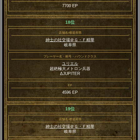
7700 EP
18位
店舗名/都道府県
紳士の社交場＠Ｇ・Ｆ精華
岐阜県
プレーヤー名・称号・ハウンドクラス
ユリエル
超絶極大メトロン兵器
ΔJUPITER
EP
4596 EP
19位
店舗名/都道府県
紳士の社交場＠Ｇ・Ｆ精華
岐阜県