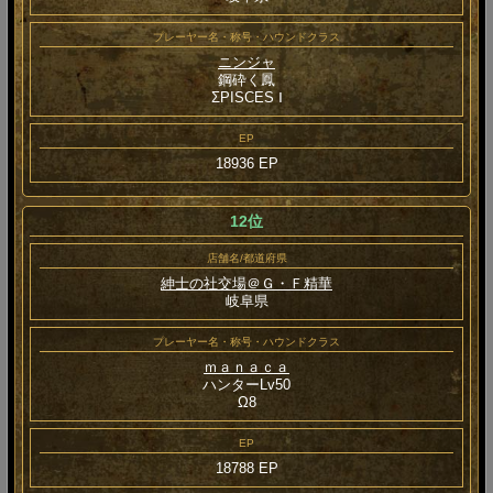
プレーヤー名・称号・ハウンドクラス
ニンジャ
鋼砕く鳳
ΣPISCES Ⅰ
EP
18936 EP
12位
店舗名/都道府県
紳士の社交場＠Ｇ・Ｆ精華
岐阜県
プレーヤー名・称号・ハウンドクラス
ｍａｎａｃａ
ハンターLv50
Ω8
EP
18788 EP