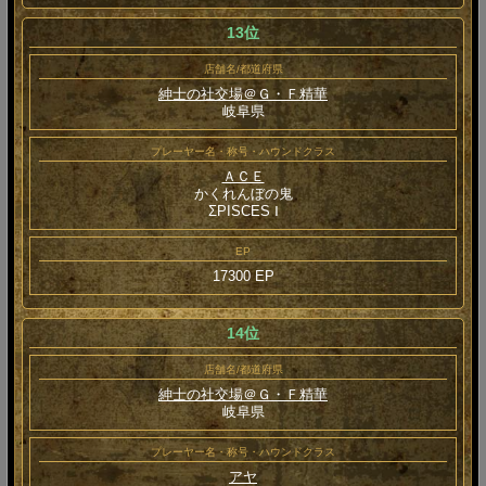
13位
店舗名/都道府県
紳士の社交場＠Ｇ・Ｆ精華
岐阜県
プレーヤー名・称号・ハウンドクラス
ＡＣＥ
かくれんぼの鬼
ΣPISCES Ⅰ
EP
17300 EP
14位
店舗名/都道府県
紳士の社交場＠Ｇ・Ｆ精華
岐阜県
プレーヤー名・称号・ハウンドクラス
アヤ