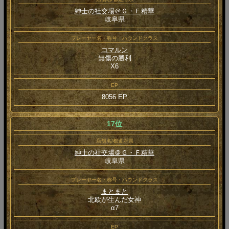
紳士の社交場＠Ｇ・Ｆ精華
岐阜県
プレーヤー名・称号・ハウンドクラス
コマルン
無傷の勝利
Χ6
EP
8056 EP
17位
店舗名/都道府県
紳士の社交場＠Ｇ・Ｆ精華
岐阜県
プレーヤー名・称号・ハウンドクラス
まとまと
北欧が生んだ女神
α7
EP