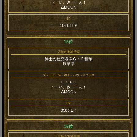
ヘーい、さーーん！
ΔMOON
EP
10613 EP
15位
店舗名/都道府県
紳士の社交場＠Ｇ・Ｆ精華
岐阜県
プレーヤー名・称号・ハウンドクラス
Ｆｒａｕ
ヘーい、さーーん！
ΔMOON
EP
8583 EP
16位
店舗名/都道府県