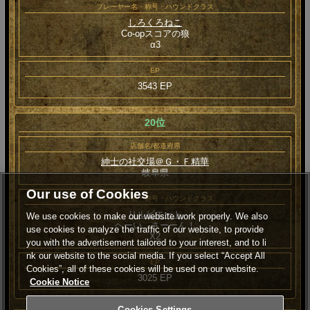
プレーヤー名・称号・ハウンドクラス
しろくろねこ
Co-opスコアの狼
α3
EP
3543 EP
20位
店舗名/都道府県
紳士の社交場＠Ｇ・Ｆ精華
岐阜県
Our use of Cookies
プレーヤー名・称号・ハウンドクラス
リルビエート
We use cookies to make our website work properly. We also
ヘーい、さーーん！
use cookies to analyze the traffic of our website, to provide
Χ2
you with the advertisement tailored to your interest, and to li
nk our website to the social media. If you select “Accept All
EP
Cookies”, all of these cookies will be used on our website.
3025 EP
Cookie Notice
Cookies Settings