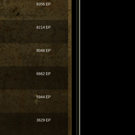
8356 EP
8214 EP
8048 EP
6862 EP
5944 EP
3629 EP