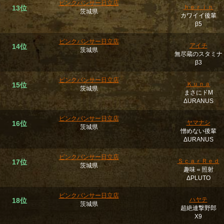
ピンクパンサー日立店
ｈｅｒｉｎ
13位
茨城県
カワイイ後輩
β5
ピンクパンサー日立店
アイチ
14位
茨城県
無尽蔵のスタミナ
β3
ピンクパンサー日立店
Ｋｕｎａ
15位
茨城県
まさにドM
ΔURANUS
ピンクパンサー日立店
ヤマナシ
16位
茨城県
憎めない後輩
ΔURANUS
ピンクパンサー日立店
ＳｃａｒＲｅｄ
17位
茨城県
趣味＝照射
ΔPLUTO
ピンクパンサー日立店
ハヤテ
18位
茨城県
超絶連撃野郎
Χ9