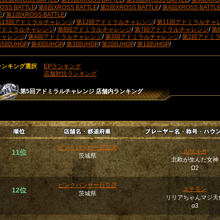
12回XROSS BATTLE
/
第11回XROSS BATTLE
/
第10回XROSS BATTLE
/
第9回XROS
OSS BATTLE
/
第6回XROSS BATTLE
/
第5回XROSS BATTLE
/
第4回XROSS BATTL
E
/
第1回XROSS BATTLE
/
第13回アドミラルチャレンジ
/
第12回アドミラルチャレンジ
/
第11回アドミラルチャ
アドミラルチャレンジ
/
第8回アドミラルチャレンジ
/
第7回アドミラルチャレンジ
/
第
チャレンジ
/
第4回アドミラルチャレンジ
/
第3回アドミラルチャレンジ
/
第2回アドミ
第5回UHGP
/
第4回UHGP
/
第3回UHGP
/
第2回UHGP
/
第1回UHGP
/
ランキング選択
EPランキング
店舗対抗ランキング
第5回アドミラルチャレンジ
店舗内ランキング
ピンクパンサー日立店
ルサルカ
11位
茨城県
北欧が生んだ女神
Ω2
ピンクパンサー日立店
エテモン
12位
茨城県
リリアちゃんマジ天
α3