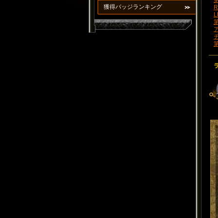
第
獲得バッジランキング
R
L