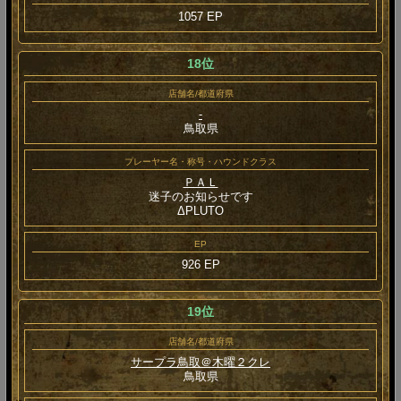
1057 EP
18位
店舗名/都道府県
-
鳥取県
プレーヤー名・称号・ハウンドクラス
ＰＡＬ
迷子のお知らせです
ΔPLUTO
EP
926 EP
19位
店舗名/都道府県
サープラ鳥取＠木曜２クレ
鳥取県