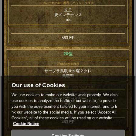
プレーヤー名・称号・ハウンドクラス
ＫＴ
要メンテナンス
α5
EP
563 EP
20位
店舗名/都道府県
サープラ鳥取＠木曜２クレ
鳥取県
Our use of Cookies
プレーヤー名・称号・ハウンドクラス
リュウ
We use cookies to make our website work properly. We also
スピードファイター
use cookies to analyze the traffic of our website, to provide
γ10
you with the advertisement tailored to your interest, and to li
nk our website to the social media. If you select “Accept All
EP
Cookies”, all of these cookies will be used on our website.
463 EP
Cookie Notice
Cookies Settings