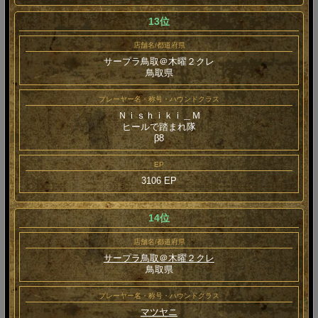
13位
店舗名/都道府県
サープラ鳥取＠木曜２クレ
鳥取県
プレーヤー名・称号・ハウンドクラス
Ｎｉｓｈｉｋｉ＿Ｍ
ヒールで踏まれ隊
β8
EP
3106 EP
14位
店舗名/都道府県
サープラ鳥取＠木曜２クレ
鳥取県
プレーヤー名・称号・ハウンドクラス
マツヤニ