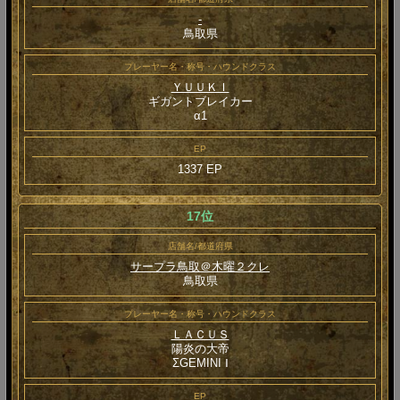
-
鳥取県
プレーヤー名・称号・ハウンドクラス
ＹＵＵＫＩ
ギガントブレイカー
α1
EP
1337 EP
17位
店舗名/都道府県
サープラ鳥取＠木曜２クレ
鳥取県
プレーヤー名・称号・ハウンドクラス
ＬＡＣＵＳ
陽炎の大帝
ΣGEMINI Ⅰ
EP