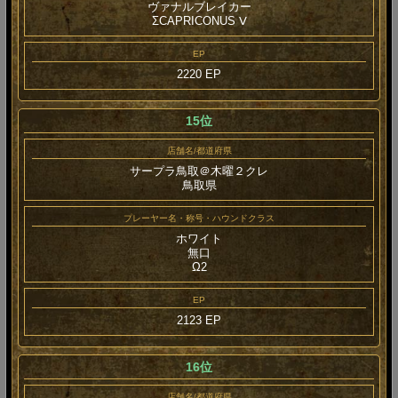
ヴァナルブレイカー
ΣCAPRICONUS Ⅴ
EP
2220 EP
15位
店舗名/都道府県
サープラ鳥取＠木曜２クレ
鳥取県
プレーヤー名・称号・ハウンドクラス
ホワイト
無口
Ω2
EP
2123 EP
16位
店舗名/都道府県