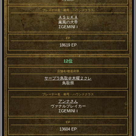
プレーヤー名・称号・ハウンドクラス
ＡＳＵＫＡ
薫風の大帝
ΣGEMINI Ⅰ
EP
18619 EP
12位
店舗名/都道府県
サープラ鳥取＠木曜２クレ
鳥取県
プレーヤー名・称号・ハウンドクラス
アンナさん
ヴァナルブレイカー
ΣGEMINI Ⅰ
EP
13604 EP