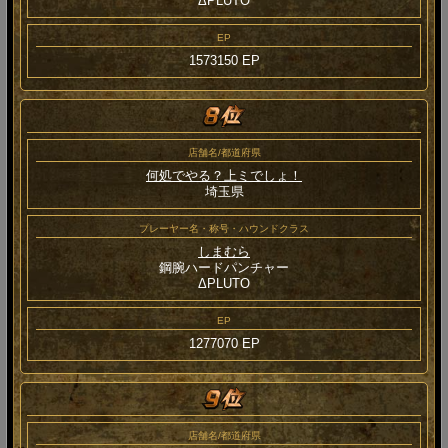
ΔPLUTO
EP
1573150 EP
店舗名/都道府県
何処でやる？上ミでしょ！
埼玉県
プレーヤー名・称号・ハウンドクラス
しまむら
鋼腕ハードパンチャー
ΔPLUTO
EP
1277070 EP
店舗名/都道府県