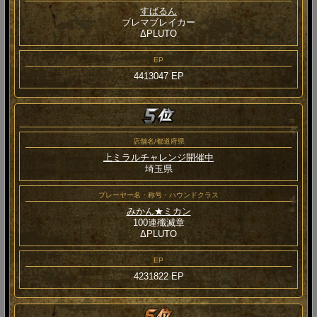
すばるん
ブレマブレイカー
ΔPLUTO
EP
4413047 EP
店舗名/都道府県
上ミラルチャレンジ開催中
埼玉県
プレーヤー名・称号・ハウンドクラス
みかん★ミカン
100連殲滅章
ΔPLUTO
EP
4231822 EP