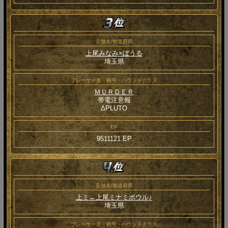
店舗名/都道府県
上尾みなみ×ぼうる
埼玉県
プレーヤー名・称号・ハウンドクラス
ＭＵＲＤＥＲ
帯電注意報
ΔPLUTO
EP
9511121 EP
店舗名/都道府県
上ミ←上尾ミナミボウル♪
埼玉県
プレーヤー名・称号・ハウンドクラス