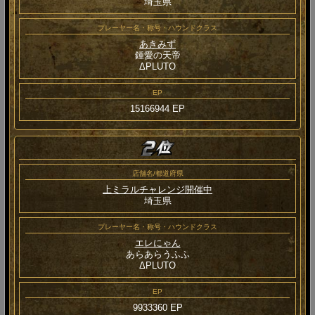
埼玉県
プレーヤー名・称号・ハウンドクラス
あきみず
鍾愛の天帝
ΔPLUTO
EP
15166944 EP
店舗名/都道府県
上ミラルチャレンジ開催中
埼玉県
プレーヤー名・称号・ハウンドクラス
エレにゃん
あらあらうふふ
ΔPLUTO
EP
9933360 EP