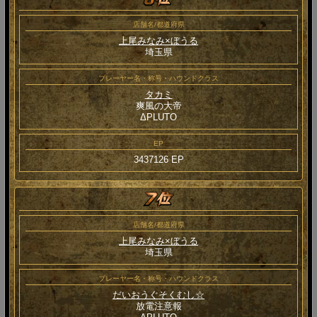
店舗名/都道府県
上尾みなみ×ぼうる
埼玉県
プレーヤー名・称号・ハウンドクラス
タカミ
爽風の大帝
ΔPLUTO
EP
3437126 EP
店舗名/都道府県
上尾みなみ×ぼうる
埼玉県
プレーヤー名・称号・ハウンドクラス
だいおうぐそくむし☆
放電注意報