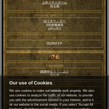
上尾三十三ボウル
埼玉県
プレーヤー名・称号・ハウンドクラス
ゆうきサンダー
100連殲滅章
ΔPLUTO
EP
952084 EP
店舗名/都道府県
録画中なう！ 上ミ
埼玉県
Our use of Cookies
プレーヤー名・称号・ハウンドクラス
せっけん
We use cookies to make our website work properly. We also
ハートにロックオン♪
use cookies to analyze the traffic of our website, to provide
ΔPLUTO
you with the advertisement tailored to your interest, and to li
nk our website to the social media. If you select “Accept All
EP