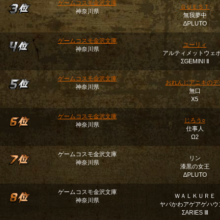
ゲームコスモ金沢文庫
ＧＵＥＳＴ
神奈川県
無我夢中
ΔPLUTO
ゲームコスモ金沢文庫
ユーリィ
神奈川県
アルティメットウェ
ΣGEMINI Ⅱ
ゲームコスモ金沢文庫
おれんじアニキのデ
神奈川県
無口
Χ5
ゲームコスモ金沢文庫
じろう○
神奈川県
仕事人
Ω2
ゲームコスモ金沢文庫
リン
神奈川県
漆黒の女王
ΔPLUTO
ゲームコスモ金沢文庫
ＷＡＬＫＵＲＥ
神奈川県
ヤバかわアゲアゲハウ
ΣARIES Ⅲ