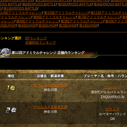
12回XROSS BATTLE
/
第11回XROSS BATTLE
/
第10回XROSS BATTLE
/
第9回XROS
OSS BATTLE
/
第6回XROSS BATTLE
/
第5回XROSS BATTLE
/
第4回XROSS BATTL
E
/
第1回XROSS BATTLE
/
第13回アドミラルチャレンジ
/
第12回アドミラルチャレンジ
/
第11回アドミラルチャ
アドミラルチャレンジ
/
第8回アドミラルチャレンジ
/
第7回アドミラルチャレンジ
/
第
チャレンジ
/
第4回アドミラルチャレンジ
/
第3回アドミラルチャレンジ
/
第2回アドミ
第5回UHGP
/
第4回UHGP
/
第3回UHGP
/
第2回UHGP
/
第1回UHGP
/
ランキング選択
EPランキング
店舗対抗ランキング
第12回アドミラルチャレンジ
店舗内ランキング
ゲームコスモ金沢文庫
ケンベレン
神奈川県
第8代クロスバトルラ
ΣAQUARIUS Ⅳ
ゲームコスモ金沢文庫
クライブ
神奈川県
ルーキーハウンド
Ω6