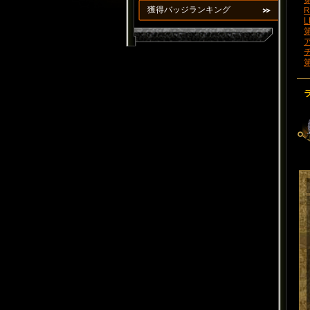
第
獲得バッジランキング
R
L