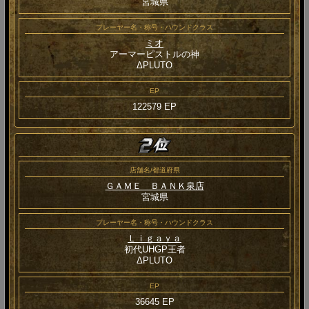
宮城県
プレーヤー名・称号・ハウンドクラス
ミオ
アーマーピストルの神
ΔPLUTO
EP
122579 EP
店舗名/都道府県
ＧＡＭＥ ＢＡＮＫ泉店
宮城県
プレーヤー名・称号・ハウンドクラス
Ｌｉｇａｙａ
初代UHGP王者
ΔPLUTO
EP
36645 EP