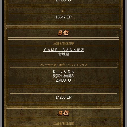
ΔPLUTO
EP
15547 EP
店舗名/都道府県
ＧＡＭＥ ＢＡＮＫ泉店
宮城県
プレーヤー名・称号・ハウンドクラス
Ｄ・ＬＯＣＫ
反冥の神鋼衣
ΔPLUTO
EP
14236 EP
店舗名/都道府県