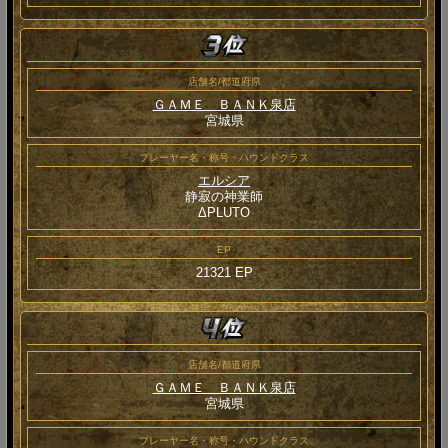
店舗名/都道府県
ＧＡＭＥ ＢＡＮＫ泉店
宮城県
プレーヤー名・称号・ハウンドクラス
エルシア
静寂の神業師
ΔPLUTO
EP
21321 EP
店舗名/都道府県
ＧＡＭＥ ＢＡＮＫ泉店
宮城県
プレーヤー名・称号・ハウンドクラス