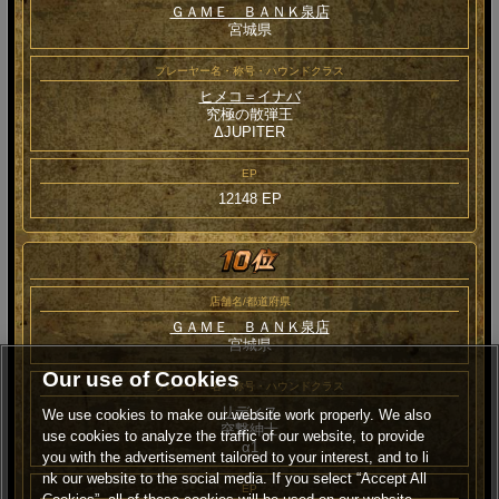
ＧＡＭＥ ＢＡＮＫ泉店
宮城県
プレーヤー名・称号・ハウンドクラス
ヒメコ＝イナバ
究極の散弾王
ΔJUPITER
EP
12148 EP
店舗名/都道府県
ＧＡＭＥ ＢＡＮＫ泉店
宮城県
Our use of Cookies
プレーヤー名・称号・ハウンドクラス
リディス
We use cookies to make our website work properly. We also
突撃紳士
use cookies to analyze the traffic of our website, to provide
α1
you with the advertisement tailored to your interest, and to li
nk our website to the social media. If you select “Accept All
EP