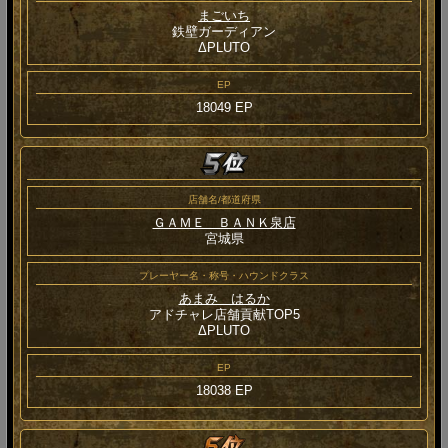
まごいち
鉄壁ガーディアン
ΔPLUTO
EP
18049 EP
店舗名/都道府県
ＧＡＭＥ ＢＡＮＫ泉店
宮城県
プレーヤー名・称号・ハウンドクラス
あまみ はるか
アドチャレ店舗貢献TOP5
ΔPLUTO
EP
18038 EP