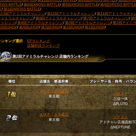
12回XROSS BATTLE
/
第11回XROSS BATTLE
/
第10回XROSS BATTLE
/
第9回XROS
OSS BATTLE
/
第6回XROSS BATTLE
/
第5回XROSS BATTLE
/
第4回XROSS BATTL
E
/
第1回XROSS BATTLE
/
第13回アドミラルチャレンジ
/
第12回アドミラルチャレンジ
/
第11回アドミラルチャ
アドミラルチャレンジ
/
第8回アドミラルチャレンジ
/
第7回アドミラルチャレンジ
/
第
チャレンジ
/
第4回アドミラルチャレンジ
/
第3回アドミラルチャレンジ
/
第2回アドミ
第5回UHGP
/
第4回UHGP
/
第3回UHGP
/
第2回UHGP
/
第1回UHGP
/
ランキング選択
EPランキング
店舗対抗ランキング
第2回アドミラルチャレンジ
店舗内ランキング
ＡＭＰＩＡ大森店
バチスト
東京都
三位一体
ΔPLUTO
ＡＭＰＩＡ大森店
ツクヨミ
東京都
アドチャレ店舗貢献TO
ΔNEPTUNE