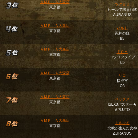
ＡＭＰＩＡ大森店
ツクヨミ
東京都
ヒールで踏まれ隊
ΔURANUS
ＡＭＰＩＡ大森店
バルト
東京都
死神の鎌
β5
ＡＭＰＩＡ大森店
ＴＯＭ
東京都
コツコツタイプ
Ω5
ＡＭＰＩＡ大森店
リコ
東京都
指揮官
Ω3
ＡＭＰＩＡ大森店
ベックス
東京都
ISLX3バスター★
ΔPLUTO
ＡＭＰＩＡ大森店
まさひる
東京都
北欧が生んだ女神
ΔURANUS