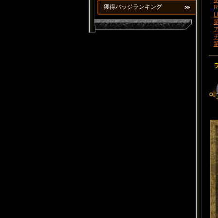
第
獲得バッジランキング
R
L