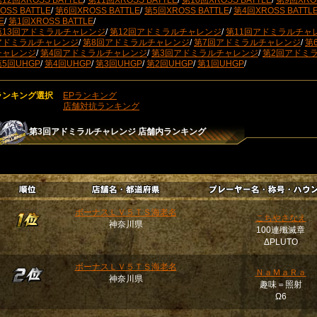
12回XROSS BATTLE
/
第11回XROSS BATTLE
/
第10回XROSS BATTLE
/
第9回XROS
OSS BATTLE
/
第6回XROSS BATTLE
/
第5回XROSS BATTLE
/
第4回XROSS BATTL
E
/
第1回XROSS BATTLE
/
第13回アドミラルチャレンジ
/
第12回アドミラルチャレンジ
/
第11回アドミラルチャ
アドミラルチャレンジ
/
第8回アドミラルチャレンジ
/
第7回アドミラルチャレンジ
/
第
チャレンジ
/
第4回アドミラルチャレンジ
/
第3回アドミラルチャレンジ
/
第2回アドミ
第5回UHGP
/
第4回UHGP
/
第3回UHGP
/
第2回UHGP
/
第1回UHGP
/
ランキング選択
EPランキング
店舗対抗ランキング
第3回アドミラルチャレンジ
店舗内ランキング
ボーナスＬＶ５ＴＳ海老名
こちやさなえ
神奈川県
100連殲滅章
ΔPLUTO
ボーナスＬＶ５ＴＳ海老名
ＮａＭａＲａ
神奈川県
趣味＝照射
Ω6