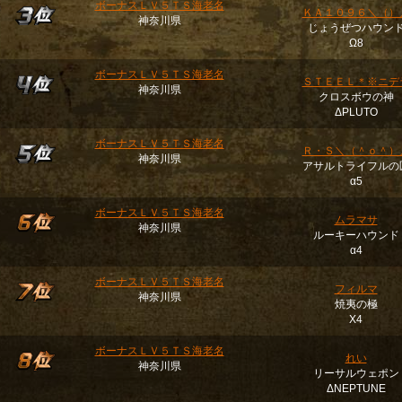
ボーナスＬＶ５ＴＳ海老名
ＫＡ１０９６＼（）
神奈川県
じょうぜつハウン
Ω8
ボーナスＬＶ５ＴＳ海老名
ＳＴＥＥＬ＊※ニデ
神奈川県
クロスボウの神
ΔPLUTO
ボーナスＬＶ５ＴＳ海老名
Ｒ・Ｓ＼（＾ｏ＾）
神奈川県
アサルトライフルの
α5
ボーナスＬＶ５ＴＳ海老名
ムラマサ
神奈川県
ルーキーハウンド
α4
ボーナスＬＶ５ＴＳ海老名
フィルマ
神奈川県
焼夷の極
Χ4
ボーナスＬＶ５ＴＳ海老名
れい
神奈川県
リーサルウェポン
ΔNEPTUNE