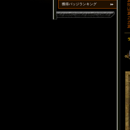
第
獲得バッジランキング
R
L