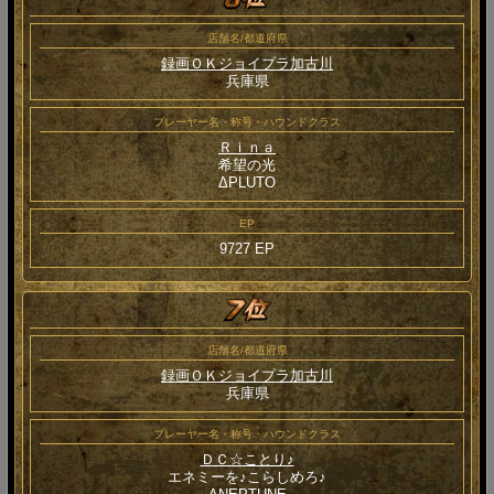
店舗名/都道府県
録画ＯＫジョイプラ加古川
兵庫県
プレーヤー名・称号・ハウンドクラス
Ｒｉｎａ
希望の光
ΔPLUTO
EP
9727 EP
店舗名/都道府県
録画ＯＫジョイプラ加古川
兵庫県
プレーヤー名・称号・ハウンドクラス
ＤＣ☆ことり♪
エネミーを♪こらしめろ♪