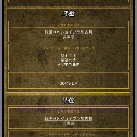
店舗名/都道府県
録画ＯＫジョイプラ加古川
兵庫県
プレーヤー名・称号・ハウンドクラス
Ｍｉｎａ
希望の光
ΔNEPTUNE
EP
36449 EP
店舗名/都道府県
録画ＯＫジョイプラ加古川
兵庫県
プレーヤー名・称号・ハウンドクラス