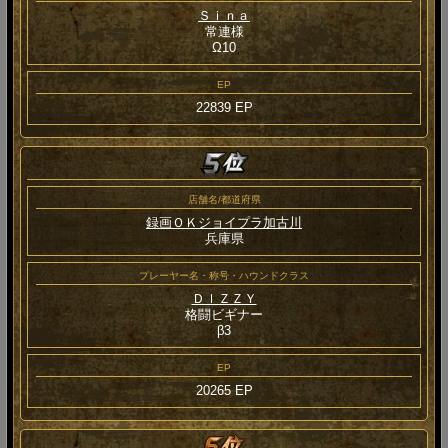
Ｓｉｎａ
常連様
Ω10
EP
22839 EP
店舗名/都道府県
録画ＯＫジョイプラ加古川
兵庫県
プレーヤー名・称号・ハウンドクラス
ＤｌＺＺＹ
格闘ビギナー
β3
EP
20265 EP