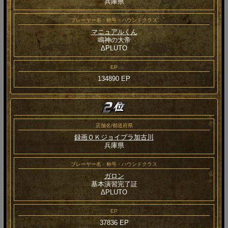
兵庫県
プレーヤー名・称号・ハウンドクラス
マニュアルくん
鳴神の大帝
ΔPLUTO
EP
134890 EP
店舗名/都道府県
録画ＯＫジョイプラ加古川
兵庫県
プレーヤー名・称号・ハウンドクラス
ガロン
基本演習完了証
ΔPLUTO
EP
37836 EP