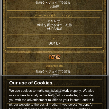
録画ＯＫジョイプラ加古川
兵庫県
プレーヤー名・称号・ハウンドクラス
ガリレオ♪
戦場を駆ける傷ついた獣
ΔURANUS
EP
8684 EP
店舗名/都道府県
録画ＯＫジョイプラ加古川
兵庫県
Our use of Cookies
プレーヤー名・称号・ハウンドクラス
ｂｌｕｅａｎｇｅｌ
We use cookies to make our website work properly. We also
夜の女王
use cookies to analyze the traffic of our website, to provide
Ω2
you with the advertisement tailored to your interest, and to li
nk our website to the social media. If you select “Accept All
EP