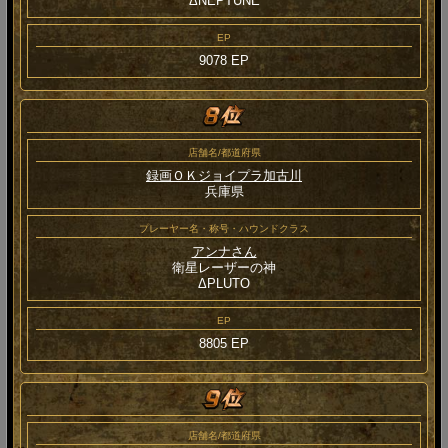
ΔNEPTUNE
EP
9078 EP
店舗名/都道府県
録画ＯＫジョイプラ加古川
兵庫県
プレーヤー名・称号・ハウンドクラス
アンナさん
衛星レーザーの神
ΔPLUTO
EP
8805 EP
店舗名/都道府県