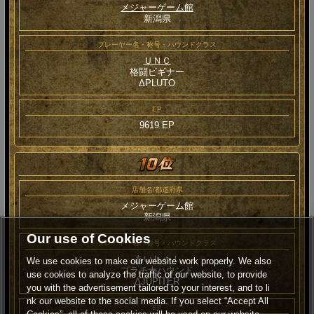
メジャーゲーム館
新潟県
プレーヤー名・称号・ハウンドクラス
ＵＮＣ
格闘ビギナー
ΔPLUTO
EP
9619 EP
店舗名/都道府県
メジャーゲーム館
新潟県
Our use of Cookies
プレーヤー名・称号・ハウンドクラス
あいしゃ！
We use cookies to make our website work properly. We also
プラチナハウンド
use cookies to analyze the traffic of our website, to provide
ΔJUPITER
you with the advertisement tailored to your interest, and to li
nk our website to the social media. If you select “Accept All
EP