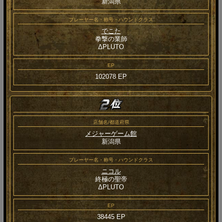
新潟県
プレーヤー名・称号・ハウンドクラス
でこた
拳撃の業師
ΔPLUTO
EP
102078 EP
店舗名/都道府県
メジャーゲーム館
新潟県
プレーヤー名・称号・ハウンドクラス
ニコル
終極の聖帝
ΔPLUTO
EP
38445 EP