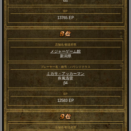
Ω2
EP
13765 EP
店舗名/都道府県
メジャーゲーム館
新潟県
プレーヤー名・称号・ハウンドクラス
ミカサ・アッカーマン
疾風迅雷
β4
EP
12583 EP
店舗名/都道府県