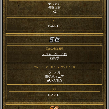
ナルカミ
天撃突破
Χ2
EP
19492 EP
店舗名/都道府県
メジャーゲーム館
新潟県
プレーヤー名・称号・ハウンドクラス
ク・ハラ
市街地マニア
ΔURANUS
EP
15263 EP