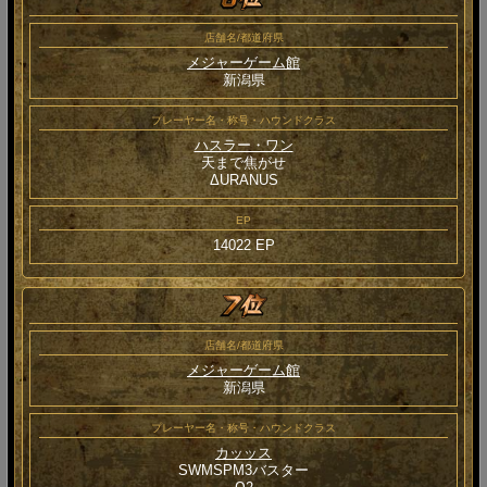
店舗名/都道府県
メジャーゲーム館
新潟県
プレーヤー名・称号・ハウンドクラス
ハスラー・ワン
天まで焦がせ
ΔURANUS
EP
14022 EP
店舗名/都道府県
メジャーゲーム館
新潟県
プレーヤー名・称号・ハウンドクラス
カッッス
SWMSPM3バスター