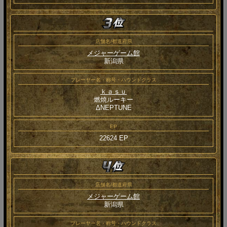
店舗名/都道府県
メジャーゲーム館
新潟県
プレーヤー名・称号・ハウンドクラス
ｋａｓｕ
燃焼ルーキー
ΔNEPTUNE
EP
22624 EP
店舗名/都道府県
メジャーゲーム館
新潟県
プレーヤー名・称号・ハウンドクラス