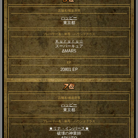
店舗名/都道府県
ハッピー
東京都
プレーヤー名・称号・ハウンドクラス
Ｋｕｒｕｒｕ☆
スーパーキュア
ΔMARS
EP
20801 EP
店舗名/都道府県
ハッピー
東京都
プレーヤー名・称号・ハウンドクラス
★リナ・インバース★
破壊の神業師