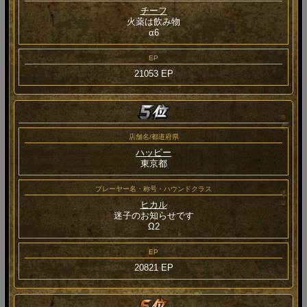
チーフ
火薬は飲み物
α6
EP
21053 EP
店舗名/都道府県
ハッピー
東京都
プレーヤー名・称号・ハウンドクラス
ヒカル
迷子のお知らせです
Ω2
EP
20821 EP