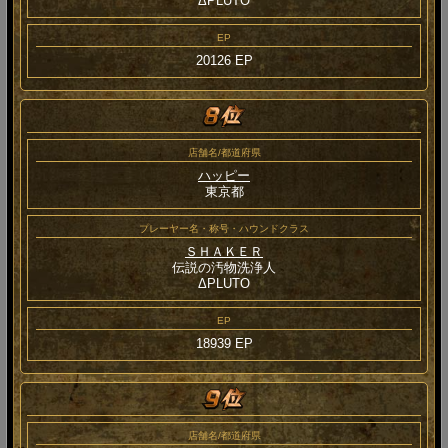
ΔPLUTO
EP
20126 EP
店舗名/都道府県
ハッピー
東京都
プレーヤー名・称号・ハウンドクラス
ＳＨＡＫＥＲ
伝説の汚物洗浄人
ΔPLUTO
EP
18939 EP
店舗名/都道府県