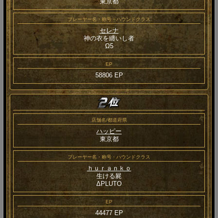
東京都
プレーヤー名・称号・ハウンドクラス
セレナ
神の衣を纏いし者
Ω5
EP
58806 EP
店舗名/都道府県
ハッピー
東京都
プレーヤー名・称号・ハウンドクラス
ｈｕｒａｎｋｏ
生ける屍
ΔPLUTO
EP
44477 EP