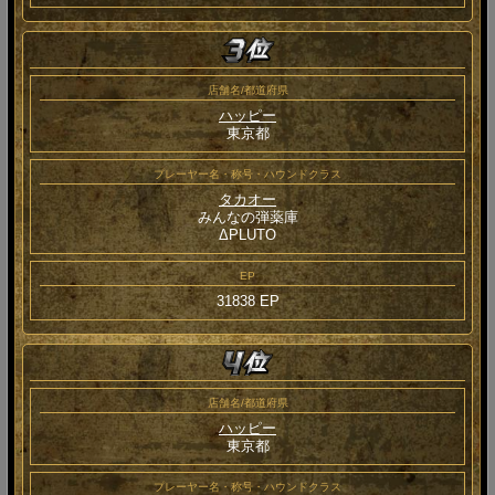
店舗名/都道府県
ハッピー
東京都
プレーヤー名・称号・ハウンドクラス
タカオー
みんなの弾薬庫
ΔPLUTO
EP
31838 EP
店舗名/都道府県
ハッピー
東京都
プレーヤー名・称号・ハウンドクラス