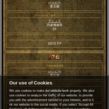
ハッピー
東京都
プレーヤー名・称号・ハウンドクラス
アシュラ
25連殲滅章
β1
EP
18132 EP
店舗名/都道府県
ハッピー
東京都
Our use of Cookies
プレーヤー名・称号・ハウンドクラス
ＳＨＡＫＥＲ
We use cookies to make our website work properly. We also
クラッシャー
use cookies to analyze the traffic of our website, to provide
α7
you with the advertisement tailored to your interest, and to li
nk our website to the social media. If you select “Accept All
EP