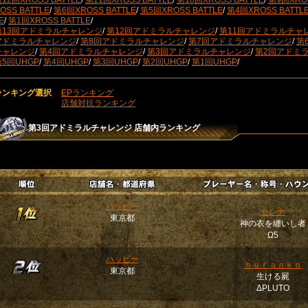
12回XROSS BATTLE
/
第11回XROSS BATTLE
/
第10回XROSS BATTLE
/
第9回XROS
OSS BATTLE
/
第6回XROSS BATTLE
/
第5回XROSS BATTLE
/
第4回XROSS BATTL
E
/
第1回XROSS BATTLE
/
第13回アドミラルチャレンジ
/
第12回アドミラルチャレンジ
/
第11回アドミラルチャ
アドミラルチャレンジ
/
第8回アドミラルチャレンジ
/
第7回アドミラルチャレンジ
/
第
チャレンジ
/
第4回アドミラルチャレンジ
/
第3回アドミラルチャレンジ
/
第2回アドミ
第5回UHGP
/
第4回UHGP
/
第3回UHGP
/
第2回UHGP
/
第1回UHGP
/
ランキング選択
EPランキング
店舗対抗ランキング
第3回アドミラルチャレンジ
店舗内ランキング
ハッピー
セレナ
東京都
神の衣を纏いし者
Ω5
ハッピー
ｈｕｒａｎｋｏ
東京都
生ける屍
ΔPLUTO