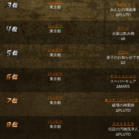
ハッピー
タカオー
東京都
みんなの弾薬庫
ΔPLUTO
ハッピー
チーフ
東京都
火薬は飲み物
α6
ハッピー
ヒカル
東京都
迷子のお知らせで
Ω2
ハッピー
Ｋｕｒｕｒｕ☆
東京都
スーパーキュア
ΔMARS
ハッピー
★リナ・インバース
東京都
破壊の神業師
ΔPLUTO
ハッピー
ＳＨＡＫＥＲ
東京都
伝説の汚物洗浄人
ΔPLUTO