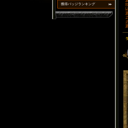
第
獲得バッジランキング
R
L