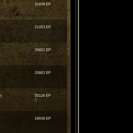
31838 EP
21053 EP
20821 EP
す
20801 EP
★
20126 EP
18939 EP