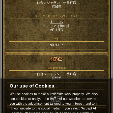
仙台レジャラン 一番町店
宮城県
プレーヤー名・称号・ハウンドクラス
まごいち
エミリアは俺の嫁
ΔPLUTO
EP
9091 EP
店舗名/都道府県
仙台レジャラン 一番町店
宮城県
Our use of Cookies
プレーヤー名・称号・ハウンドクラス
ウーンドウォート
We use cookies to make our website work properly. We also
夜の散歩
use cookies to analyze the traffic of our website, to provide
ΔMARS
you with the advertisement tailored to your interest, and to li
nk our website to the social media. If you select “Accept All
EP