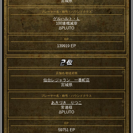
宮城県
プレーヤー名・称号・ハウンドクラス
ゲルハルト・Ｌ
100連殲滅章
ΔPLUTO
EP
139919 EP
店舗名/都道府県
仙台レジャラン 一番町店
宮城県
プレーヤー名・称号・ハウンドクラス
あきづき りつこ
常連様
ΔPLUTO
EP
59751 EP