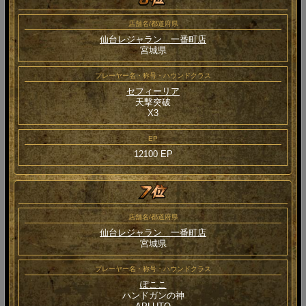
店舗名/都道府県
仙台レジャラン 一番町店
宮城県
プレーヤー名・称号・ハウンドクラス
セフィーリア
天撃突破
Χ3
EP
12100 EP
店舗名/都道府県
仙台レジャラン 一番町店
宮城県
プレーヤー名・称号・ハウンドクラス
ぽここ
ハンドガンの神