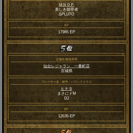
ＭＮＯＰ
美しき贖罪者
ΔPLUTO
EP
17985 EP
店舗名/都道府県
仙台レジャラン 一番町店
宮城県
プレーヤー名・称号・ハウンドクラス
ヒナタ
まさにドM
Ω2
EP
12635 EP