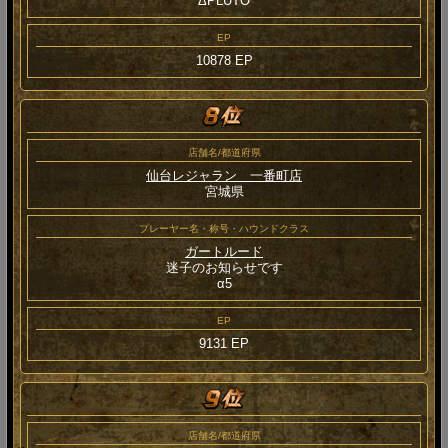
ΔPLUTO
EP
10878 EP
店舗名/都道府県
仙台レジャラン 一番町店
宮城県
プレーヤー名・称号・ハウンドクラス
ガートルード
迷子のお知らせです
α5
EP
9131 EP
店舗名/都道府県