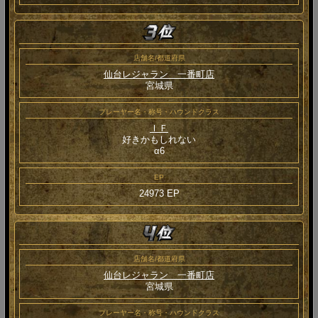
店舗名/都道府県
仙台レジャラン 一番町店
宮城県
プレーヤー名・称号・ハウンドクラス
ＩＦ
好きかもしれない
α6
EP
24973 EP
店舗名/都道府県
仙台レジャラン 一番町店
宮城県
プレーヤー名・称号・ハウンドクラス