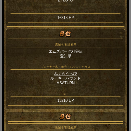
ΔPLUTO
EP
16318 EP
店舗名/都道府県
エムズパーク刈谷店
愛知県
プレーヤー名・称号・ハウンドクラス
みくらうへび
ルーキーハウンド
ΔSATURN
EP
13210 EP
店舗名/都道府県