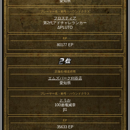
愛知県
プレーヤー名・称号・ハウンドクラス
フロスティア
第2代アドチャレランカー
ΔPLUTO
EP
80177 EP
店舗名/都道府県
エムズパーク刈谷店
愛知県
プレーヤー名・称号・ハウンドクラス
とうか
100連殲滅章
β1
EP
35633 EP