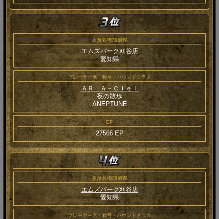
店舗名/都道府県
エムズパーク刈谷店
愛知県
プレーヤー名・称号・ハウンドクラス
ＡＲＩＡ－Ｃｉｅｌ
夜の散歩
ΔNEPTUNE
EP
27566 EP
店舗名/都道府県
エムズパーク刈谷店
愛知県
プレーヤー名・称号・ハウンドクラス