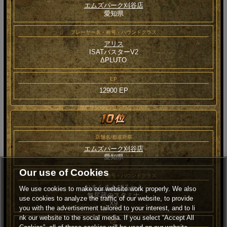
エムズパーク刈谷店
愛知県
プレーヤー名・称号・ハウンドクラス
アリス
ISATバスターV2
ΔPLUTO
EP
12900 EP
店舗名/都道府県
エムズパーク刈谷店
愛知県
Our use of Cookies
プレーヤー名・称号・ハウンドクラス
おまんまんびろーん
We use cookies to make our website work properly. We also
無尽蔵のスタミナ
use cookies to analyze the traffic of our website, to provide
Χ9
you with the advertisement tailored to your interest, and to li
nk our website to the social media. If you select “Accept All
EP