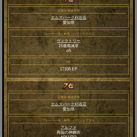
店舗名/都道府県
エムズパーク刈谷店
愛知県
プレーヤー名・称号・ハウンドクラス
ヴィクトリー
15連殲滅章
α5
EP
17108 EP
店舗名/都道府県
エムズパーク刈谷店
愛知県
プレーヤー名・称号・ハウンドクラス
アルファ
再臨の神鋼衣