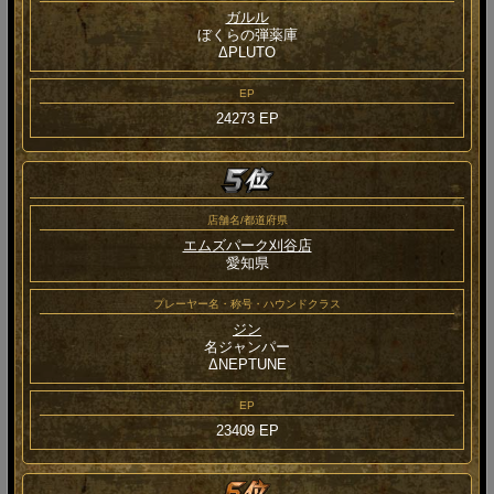
ガルル
ぼくらの弾薬庫
ΔPLUTO
EP
24273 EP
店舗名/都道府県
エムズパーク刈谷店
愛知県
プレーヤー名・称号・ハウンドクラス
ジン
名ジャンパー
ΔNEPTUNE
EP
23409 EP