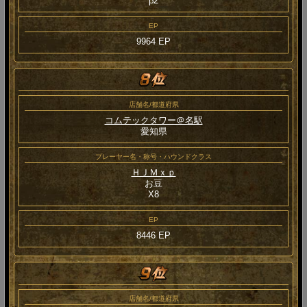
β2
EP
9964 EP
店舗名/都道府県
コムテックタワー＠名駅
愛知県
プレーヤー名・称号・ハウンドクラス
ＨＪＭｘｐ
お豆
Χ8
EP
8446 EP
店舗名/都道府県