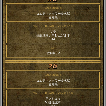
店舗名/都道府県
コムテックタワー＠名駅
愛知県
プレーヤー名・称号・ハウンドクラス
ソラ
殺虫見舞い申し上げます
Χ4
EP
12169 EP
店舗名/都道府県
コムテックタワー＠名駅
愛知県
プレーヤー名・称号・ハウンドクラス
ラクシュミ
50連殲滅章