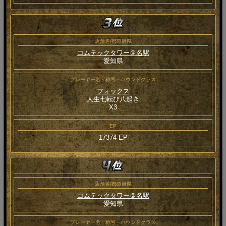
店舗名/都道府県
コムテックタワー＠名駅
愛知県
プレーヤー名・称号・ハウンドクラス
フォックス
人生七転び八起き
Χ3
EP
17374 EP
店舗名/都道府県
コムテックタワー＠名駅
愛知県
プレーヤー名・称号・ハウンドクラス