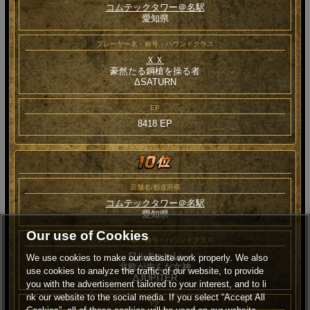
コムテックタワー＠名駅
愛知県
プレーヤー名・称号・ハウンドクラス
ＸＸ
豪然たる鋼槍を操る者
ΔSATURN
EP
8418 EP
店舗名/都道府県
コムテックタワー＠名駅
愛知県
Our use of Cookies
プレーヤー名・称号・ハウンドクラス
ワルキューレ
We use cookies to make our website work properly. We also
北欧が生んだ女神
use cookies to analyze the traffic of our website, to provide
ΔJUPITER
you with the advertisement tailored to your interest, and to li
nk our website to the social media. If you select “Accept All
EP