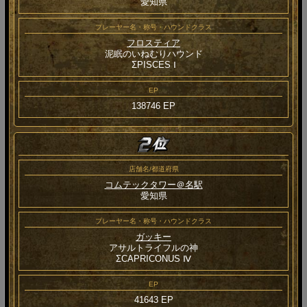
愛知県
プレーヤー名・称号・ハウンドクラス
フロスティア
泥眠のいねむりハウンド
ΣPISCES Ⅰ
EP
138746 EP
店舗名/都道府県
コムテックタワー＠名駅
愛知県
プレーヤー名・称号・ハウンドクラス
ガッキー
アサルトライフルの神
ΣCAPRICONUS Ⅳ
EP
41643 EP