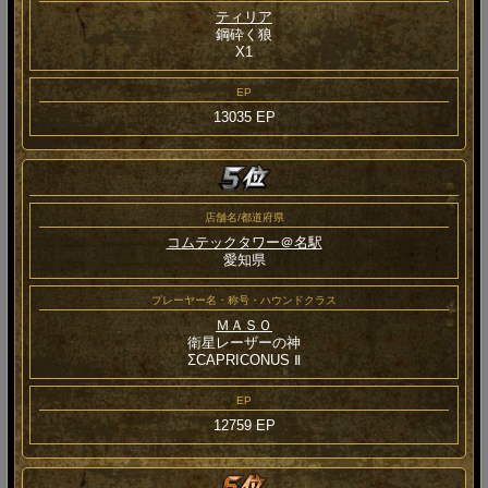
ティリア
鋼砕く狼
Χ1
EP
13035 EP
店舗名/都道府県
コムテックタワー＠名駅
愛知県
プレーヤー名・称号・ハウンドクラス
ＭＡＳＯ
衛星レーザーの神
ΣCAPRICONUS Ⅱ
EP
12759 EP