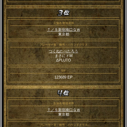
店舗名/都道府県
Ｔ／Ｓ新宿南口ＧＷ
東京都
プレーヤー名・称号・ハウンドクラス
つくねたべたろう
まさにドM
ΔPLUTO
EP
123689 EP
店舗名/都道府県
Ｔ／Ｓ新宿南口ＧＷ
東京都
プレーヤー名・称号・ハウンドクラス