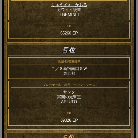
りゅうざき かおる
カワイイ後輩
ΣGEMINI Ⅰ
EP
65260 EP
店舗名/都道府県
Ｔ／Ｓ新宿南口ＧＷ
東京都
プレーヤー名・称号・ハウンドクラス
サンタ
冥闇の光撃王
ΔPLUTO
EP
39326 EP