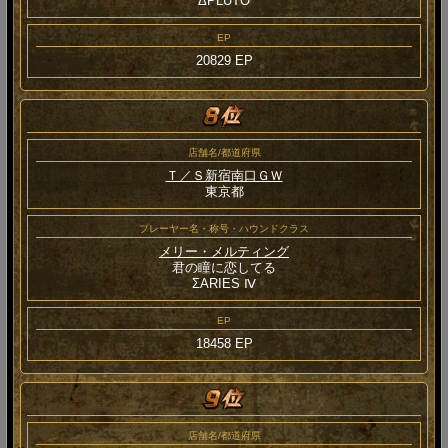
ΔPLUTO
EP
20829 EP
店舗名/都道府県
Ｔ／Ｓ新宿南口ＧＷ
東京都
プレーヤー名・称号・ハウンドクラス
メリー・メルティング
君の瞳に恋してる
ΣARIES Ⅳ
EP
18458 EP
店舗名/都道府県