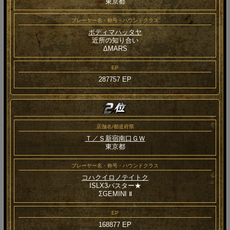
東京都
プレーヤー名・称号・ハウンドクラス
ポディマハッタヤ
近所の知り合い
ΔMARS
EP
287757 EP
店舗名/都道府県
Ｔ／Ｓ新宿南口ＧＷ
東京都
プレーヤー名・称号・ハウンドクラス
コハクイロノテイトク
ISLX3バスター★
ΣGEMINI Ⅱ
EP
168877 EP