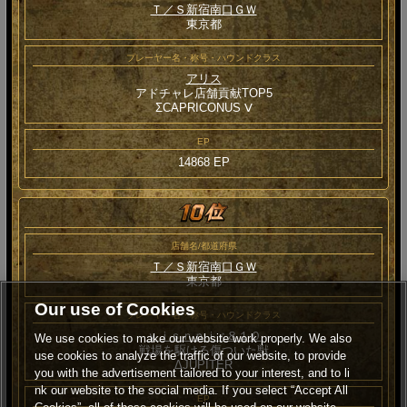
Ｔ／Ｓ新宿南口ＧＷ
東京都
プレーヤー名・称号・ハウンドクラス
アリス
アドチャレ店舗貢献TOP5
ΣCAPRICONUS Ⅴ
EP
14868 EP
店舗名/都道府県
Ｔ／Ｓ新宿南口ＧＷ
東京都
Our use of Cookies
プレーヤー名・称号・ハウンドクラス
ｙｊｓｎｐｉ♂８１０
We use cookies to make our website work properly. We also
戦場を駆ける傷ついた獣
use cookies to analyze the traffic of our website, to provide
ΔJUPITER
you with the advertisement tailored to your interest, and to li
nk our website to the social media. If you select “Accept All
EP