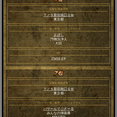
店舗名/都道府県
Ｔ／Ｓ新宿南口ＧＷ
東京都
プレーヤー名・称号・ハウンドクラス
えぼし
汚物洗浄人
Χ10
EP
23416 EP
店舗名/都道府県
Ｔ／Ｓ新宿南口ＧＷ
東京都
プレーヤー名・称号・ハウンドクラス
バザールでござーる
みんなの弾薬庫