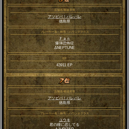
店舗名/都道府県
アソビバ！パレパレ
徳島県
プレーヤー名・称号・ハウンドクラス
Ｆａｎ
爆弾恐怖症
ΔNEPTUNE
EP
43911 EP
店舗名/都道府県
アソビバ！パレパレ
徳島県
プレーヤー名・称号・ハウンドクラス
ユウキ
君の瞳に恋してる