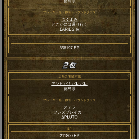
徳島県
プレーヤー名・称号・ハウンドクラス
つくよみ
どこかには遷り行く
ΣARIES Ⅳ
EP
358197 EP
店舗名/都道府県
アソビバ！パレパレ
徳島県
プレーヤー名・称号・ハウンドクラス
ステラ
フレズブレイカー
ΔPLUTO
EP
211800 EP