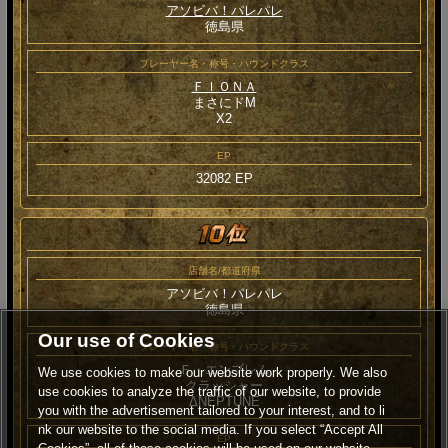
アソビバ！パレパレ
徳島県
プレーヤー名・称号・ハウンドクラス
ＦＩＯＮＡ
まさにドM
Χ2
EP
32082 EP
店舗名/都道府県
アソビバ！パレパレ
徳島県
Our use of Cookies
プレーヤー名・称号・ハウンドクラス
Ｆ・エンブレム
We use cookies to make our website work properly. We also
クラッシャー
use cookies to analyze the traffic of our website, to provide
ΔNEPTUNE
you with the advertisement tailored to your interest, and to li
nk our website to the social media. If you select “Accept All
EP