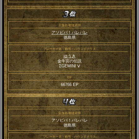
店舗名/都道府県
アソビバ！パレパレ
徳島県
プレーヤー名・称号・ハウンドクラス
ゆうき
金牛宮の伝説
ΣGEMINI Ⅴ
EP
66766 EP
店舗名/都道府県
アソビバ！パレパレ
徳島県
プレーヤー名・称号・ハウンドクラス