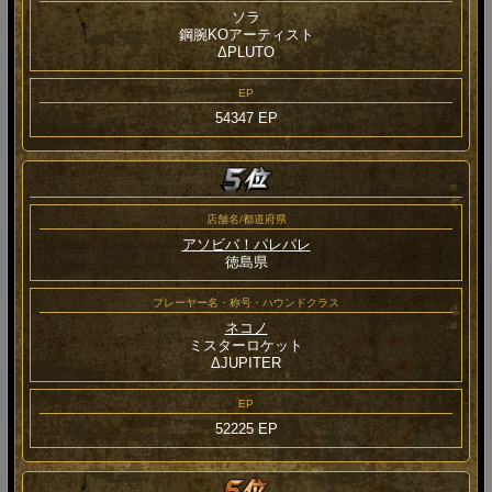
ソラ
鋼腕KOアーティスト
ΔPLUTO
EP
54347 EP
店舗名/都道府県
アソビバ！パレパレ
徳島県
プレーヤー名・称号・ハウンドクラス
ネコノ
ミスターロケット
ΔJUPITER
EP
52225 EP