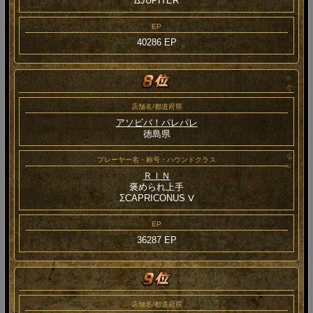
ΔJUPITER
EP
40286 EP
店舗名/都道府県
アソビバ！パレパレ
徳島県
プレーヤー名・称号・ハウンドクラス
ＲＩＮ
褒められ上手
ΣCAPRICONUS Ⅴ
EP
36287 EP
店舗名/都道府県