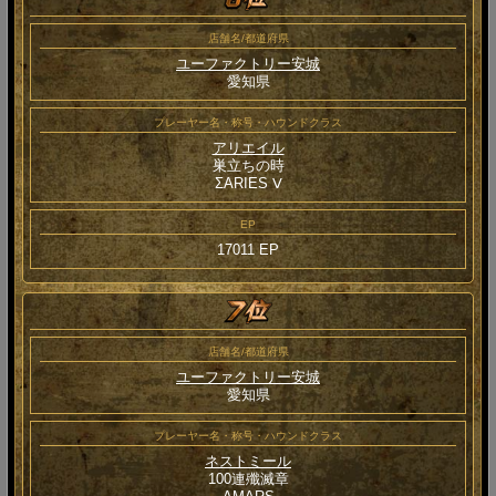
店舗名/都道府県
ユーファクトリー安城
愛知県
プレーヤー名・称号・ハウンドクラス
アリエイル
巣立ちの時
ΣARIES Ⅴ
EP
17011 EP
店舗名/都道府県
ユーファクトリー安城
愛知県
プレーヤー名・称号・ハウンドクラス
ネストミール
100連殲滅章