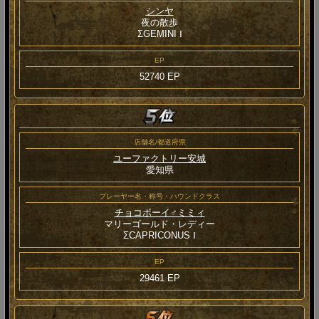
シンヤ
夜の散歩
ΣGEMINI Ⅰ
EP
52740 EP
店舗名/都道府県
ユーファクトリー安城
愛知県
プレーヤー名・称号・ハウンドクラス
チョコボーイ♂ミミィ
マリーゴールド・レディー
ΣCAPRICONUS Ⅰ
EP
29461 EP