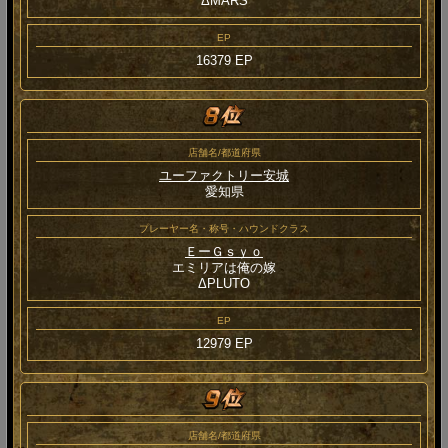
ΔMARS
EP
16379 EP
店舗名/都道府県
ユーファクトリー安城
愛知県
プレーヤー名・称号・ハウンドクラス
ＥーＧｓｙｏ
エミリアは俺の嫁
ΔPLUTO
EP
12979 EP
店舗名/都道府県