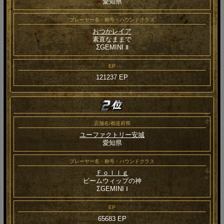
愛知県
プレーヤー名・称号・ハウンドクラス
おつかレイア
素直なままで
ΣGEMINI Ⅱ
EP
121237 EP
店舗名/都道府県
ユーファクトリー安城
愛知県
プレーヤー名・称号・ハウンドクラス
Ｆｏｌｌｇ
ビームウィップの神
ΣGEMINI Ⅰ
EP
65683 EP