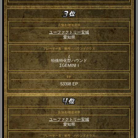
店舗名/都道府県
ユーファクトリー安城
愛知県
プレーヤー名・称号・ハウンドクラス
♪
特殊特化型ハウンド
ΣGEMINI Ⅰ
EP
53398 EP
店舗名/都道府県
ユーファクトリー安城
愛知県
プレーヤー名・称号・ハウンドクラス