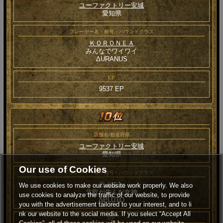
ユーファクトリー安城
愛知県
プレーヤー名・称号・ハウンドクラス
ＫＯＲＯＮＥＡ
みんなでワイワイ
ΔURANUS
EP
9537 EP
店舗名/都道府県
ユーファクトリー安城
愛知県
Our use of Cookies
プレーヤー名・称号・ハウンドクラス
ティエン
We use cookies to make our website work properly. We also
北欧が生んだ女神
use cookies to analyze the traffic of our website, to provide
ΔPLUTO
you with the advertisement tailored to your interest, and to li
nk our website to the social media. If you select “Accept All
EP