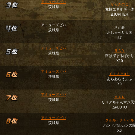
アミューズビバ
かくきのこ
茨城県
究極エネルギー体
ΔJUPITER
アミューズビバ
さがみ
茨城県
おしゃべり天国
β7
アミューズビバ
ＲＡＹ
茨城県
謎は深まるばかり
Χ10
アミューズビバ
ＧＬＡＹα！
茨城県
あらあらうふふ
Χ9
アミューズビバ
ＶＡＮ
茨城県
リリアちゃんマジ天
ΔPLUTO
アミューズビバ
クルル・チャイル
茨城県
ハンドバルカンの
Χ6