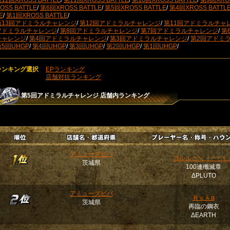
12回XROSS BATTLE
/
第11回XROSS BATTLE
/
第10回XROSS BATTLE
/
第9回XROS
OSS BATTLE
/
第6回XROSS BATTLE
/
第5回XROSS BATTLE
/
第4回XROSS BATTL
E
/
第1回XROSS BATTLE
/
第13回アドミラルチャレンジ
/
第12回アドミラルチャレンジ
/
第11回アドミラルチャ
アドミラルチャレンジ
/
第8回アドミラルチャレンジ
/
第7回アドミラルチャレンジ
/
第
チャレンジ
/
第4回アドミラルチャレンジ
/
第3回アドミラルチャレンジ
/
第2回アドミ
第5回UHGP
/
第4回UHGP
/
第3回UHGP
/
第2回UHGP
/
第1回UHGP
/
ランキング選択
EPランキング
店舗対抗ランキング
第5回アドミラルチャレンジ
店舗内ランキング
アミューズビバ
ヨルルゥ＼（＾＾）
茨城県
100連殲滅章
ΔPLUTO
アミューズビバ
Ｒｕｋα
茨城県
再臨の鋼衣
ΔEARTH