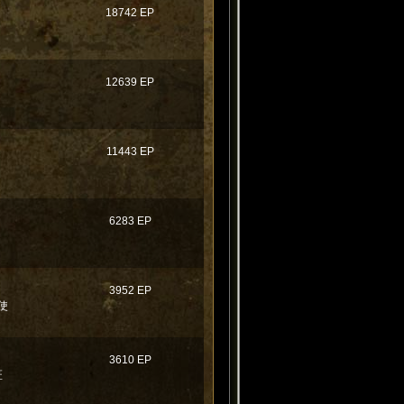
18742 EP
12639 EP
11443 EP
6283 EP
3952 EP
使
3610 EP
匠