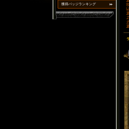
第
獲得バッジランキング
R
L