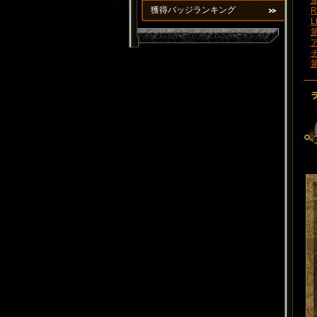
第
獲得バッジランキング
R
L