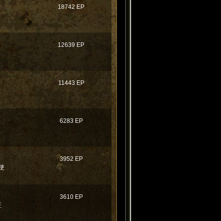
18742 EP
12639 EP
11443 EP
6283 EP
3952 EP
使
3610 EP
匠