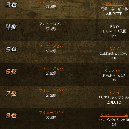
アミューズビバ
かくきのこ
茨城県
究極エネルギー体
ΔJUPITER
アミューズビバ
さがみ
茨城県
おしゃべり天国
β7
アミューズビバ
ＲＡＹ
茨城県
謎は深まるばかり
Χ10
アミューズビバ
ＧＬＡＹα！
茨城県
あらあらうふふ
Χ9
アミューズビバ
ＶＡＮ
茨城県
リリアちゃんマジ天
ΔPLUTO
アミューズビバ
クルル・チャイル
茨城県
ハンドバルカンの
Χ6