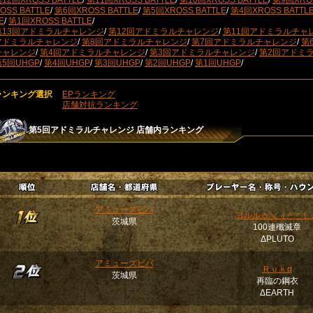
12回XROSS BATTLE
/
第11回XROSS BATTLE
/
第10回XROSS BATTLE
/
第9回XROS
OSS BATTLE
/
第6回XROSS BATTLE
/
第5回XROSS BATTLE
/
第4回XROSS BATTL
E
/
第1回XROSS BATTLE
/
第13回アドミラルチャレンジ
/
第12回アドミラルチャレンジ
/
第11回アドミラルチャ
アドミラルチャレンジ
/
第8回アドミラルチャレンジ
/
第7回アドミラルチャレンジ
/
第
チャレンジ
/
第4回アドミラルチャレンジ
/
第3回アドミラルチャレンジ
/
第2回アドミ
第5回UHGP
/
第4回UHGP
/
第3回UHGP
/
第2回UHGP
/
第1回UHGP
/
ランキング選択
EPランキング
店舗対抗ランキング
第5回アドミラルチャレンジ
店舗内ランキング
アミューズビバ
ヨルルゥ＼（＾＾）
茨城県
100連殲滅章
ΔPLUTO
アミューズビバ
Ｒｕｋα
茨城県
再臨の鋼衣
ΔEARTH