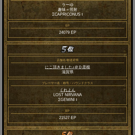
ラーゆ
趣味＝照射
ΣCAPRICONUS Ⅰ
EP
24079 EP
店舗名/都道府県
にこ頂きました♪＠Ｄ彦根
滋賀県
プレーヤー名・称号・ハウンドクラス
くれよん
LOST NIRVANA
ΣGEMINI Ⅰ
EP
21527 EP