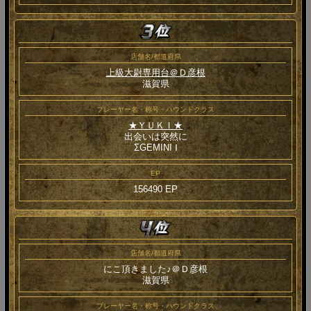
店舗名/都道府県
上級大尉専用台＠Ｄ彦根
滋賀県
プレーヤー名・称号・ハウンドクラス
★ＹＵＫＩ★
出会いは突然に
ΣGEMINI Ⅰ
EP
156490 EP
店舗名/都道府県
にこ頂きました♪＠Ｄ彦根
滋賀県
プレーヤー名・称号・ハウンドクラス