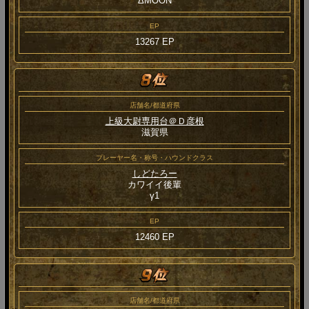
ΔMOON
EP
13267 EP
店舗名/都道府県
上級大尉専用台＠Ｄ彦根
滋賀県
プレーヤー名・称号・ハウンドクラス
しどたろー
カワイイ後輩
γ1
EP
12460 EP
店舗名/都道府県