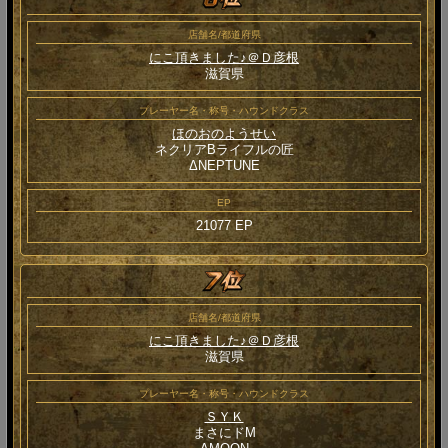
店舗名/都道府県
にこ頂きました♪＠Ｄ彦根
滋賀県
プレーヤー名・称号・ハウンドクラス
ほのおのようせい
ネクリアBライフルの匠
ΔNEPTUNE
EP
21077 EP
店舗名/都道府県
にこ頂きました♪＠Ｄ彦根
滋賀県
プレーヤー名・称号・ハウンドクラス
ＳＹＫ
まさにドM