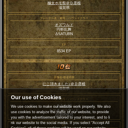
極太ホモ祭＠Ｄ彦根
滋賀県
プレーヤー名・称号・ハウンドクラス
オズワルド
円斬乱舞
ΔSATURN
EP
8534 EP
店舗名/都道府県
にこ頂きました♪＠Ｄ彦根
滋賀県
Our use of Cookies
プレーヤー名・称号・ハウンドクラス
あたかぜ
We use cookies to make our website work properly. We also
ルーキーハウンド
use cookies to analyze the traffic of our website, to provide
ΔURANUS
you with the advertisement tailored to your interest, and to li
nk our website to the social media. If you select “Accept All
EP