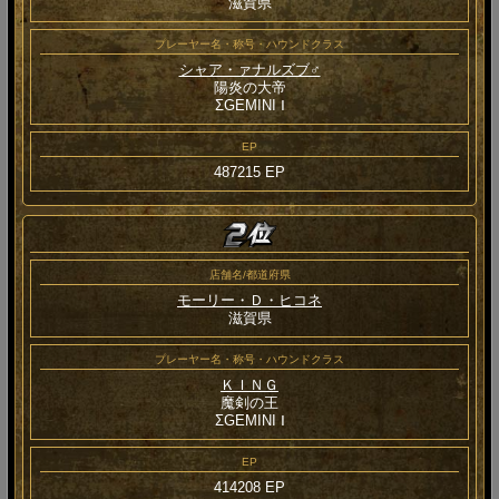
滋賀県
プレーヤー名・称号・ハウンドクラス
シャア・ァナルズブ♂
陽炎の大帝
ΣGEMINI Ⅰ
EP
487215 EP
店舗名/都道府県
モーリー・Ｄ・ヒコネ
滋賀県
プレーヤー名・称号・ハウンドクラス
ＫＩＮＧ
魔剣の王
ΣGEMINI Ⅰ
EP
414208 EP