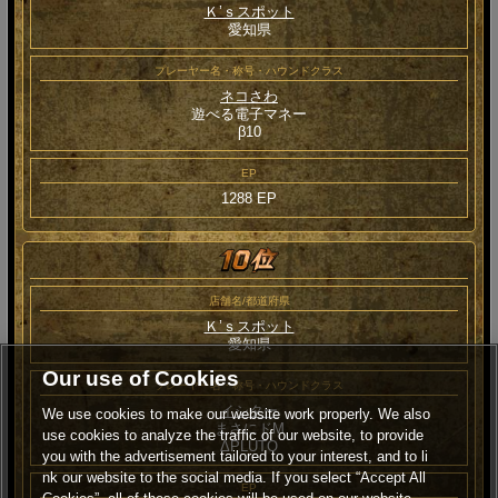
Ｋ’ｓスポット
愛知県
プレーヤー名・称号・ハウンドクラス
ネコさわ
遊べる電子マネー
β10
EP
1288 EP
店舗名/都道府県
Ｋ’ｓスポット
愛知県
Our use of Cookies
プレーヤー名・称号・ハウンドクラス
イシター
We use cookies to make our website work properly. We also
まさにドM
use cookies to analyze the traffic of our website, to provide
ΔPLUTO
you with the advertisement tailored to your interest, and to li
nk our website to the social media. If you select “Accept All
EP