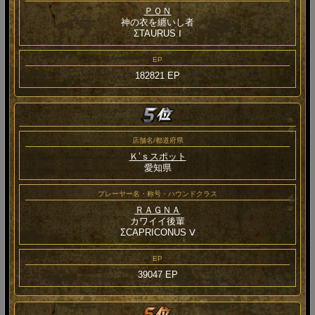
ＰＯＮ
神の衣を纏いし者
ΣTAURUS Ⅰ
EP
182821 EP
店舗名/都道府県
Ｋ’ｓスポット
愛知県
プレーヤー名・称号・ハウンドクラス
ＲＡＧＮＡ
カワイイ後輩
ΣCAPRICONUS Ⅴ
EP
39047 EP