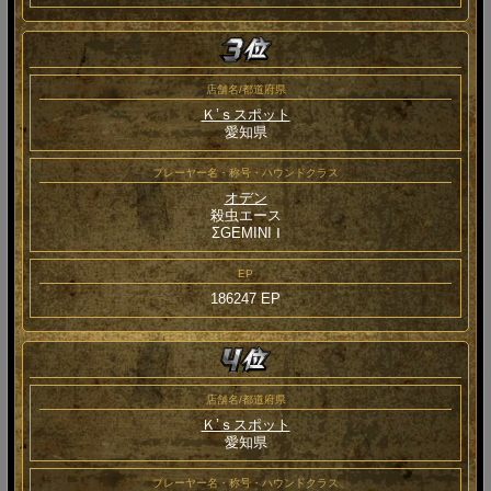
店舗名/都道府県
Ｋ’ｓスポット
愛知県
プレーヤー名・称号・ハウンドクラス
オデン
殺虫エース
ΣGEMINI Ⅰ
EP
186247 EP
店舗名/都道府県
Ｋ’ｓスポット
愛知県
プレーヤー名・称号・ハウンドクラス