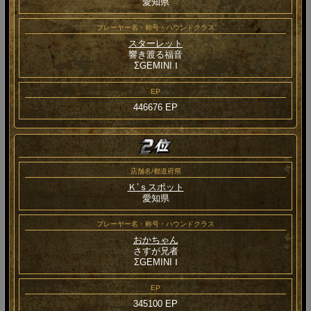
愛知県
プレーヤー名・称号・ハウンドクラス
スターレット
響き渡る福音
ΣGEMINI Ⅰ
EP
446676 EP
店舗名/都道府県
Ｋ’ｓスポット
愛知県
プレーヤー名・称号・ハウンドクラス
おかちゃん
さすが兄者
ΣGEMINI Ⅰ
EP
345100 EP