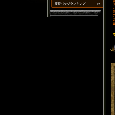
第
獲得バッジランキング
R
L