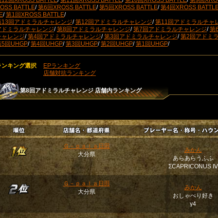
12回XROSS BATTLE
/
第11回XROSS BATTLE
/
第10回XROSS BATTLE
/
第9回XROS
OSS BATTLE
/
第6回XROSS BATTLE
/
第5回XROSS BATTLE
/
第4回XROSS BATTL
E
/
第1回XROSS BATTLE
/
第13回アドミラルチャレンジ
/
第12回アドミラルチャレンジ
/
第11回アドミラルチャ
アドミラルチャレンジ
/
第8回アドミラルチャレンジ
/
第7回アドミラルチャレンジ
/
第
チャレンジ
/
第4回アドミラルチャレンジ
/
第3回アドミラルチャレンジ
/
第2回アドミ
第5回UHGP
/
第4回UHGP
/
第3回UHGP
/
第2回UHGP
/
第1回UHGP
/
ランキング選択
EPランキング
店舗対抗ランキング
第8回アドミラルチャレンジ
店舗内ランキング
Ｇ－ｐａｌａ日田
みかん
大分県
あらあらうふふ
ΣCAPRICONUS Ⅳ
Ｇ－ｐａｌａ日田
みかん
大分県
おしゃべり好き
γ4