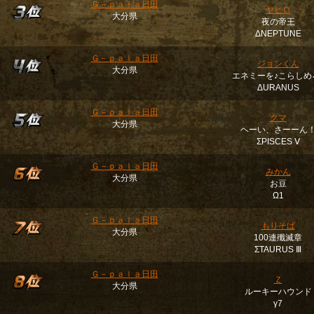
Ｇ－ｐａｌａ日田
ヤヒロ
大分県
夜の帝王
ΔNEPTUNE
Ｇ－ｐａｌａ日田
ジョンくん
大分県
エネミーを♪こらしめ
ΔURANUS
Ｇ－ｐａｌａ日田
クマ
大分県
ヘーい、さーーん
ΣPISCES Ⅴ
Ｇ－ｐａｌａ日田
みかん
大分県
お豆
Ω1
Ｇ－ｐａｌａ日田
もりそば
大分県
100連殲滅章
ΣTAURUS Ⅲ
Ｇ－ｐａｌａ日田
Ｚ
大分県
ルーキーハウンド
γ7