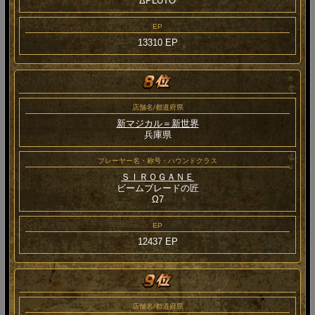
ΔPLUTO
EP
13310 EP
店舗名/都道府県
新マジカル＝新世界
兵庫県
プレーヤー名・称号・ハウンドクラス
ＳＩＲＯＧＡＮＥ
ビームブレードの匠
Ω7
EP
12437 EP
店舗名/都道府県