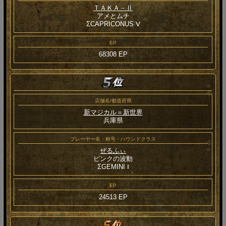
ＴＡＫＡ－Ⅱ
アメとムチ
ΣCAPRICONUS Ⅴ
EP
68308 EP
店舗名/都道府県
新マジカル＝新世界
兵庫県
プレーヤー名・称号・ハウンドクラス
ぜるふぃ
ピンクの波動
ΣGEMINI Ⅰ
EP
24513 EP