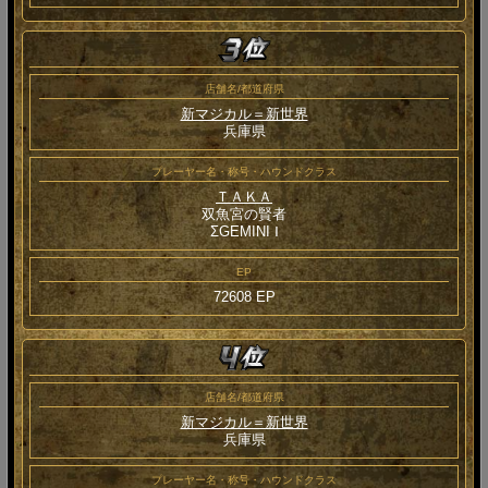
店舗名/都道府県
新マジカル＝新世界
兵庫県
プレーヤー名・称号・ハウンドクラス
ＴＡＫＡ
双魚宮の賢者
ΣGEMINI Ⅰ
EP
72608 EP
店舗名/都道府県
新マジカル＝新世界
兵庫県
プレーヤー名・称号・ハウンドクラス