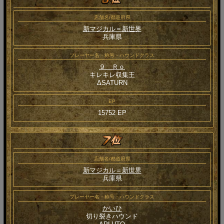
店舗名/都道府県
新マジカル＝新世界
兵庫県
プレーヤー名・称号・ハウンドクラス
９＿Ｒｏ
キレキレ収集王
ΔSATURN
EP
15752 EP
店舗名/都道府県
新マジカル＝新世界
兵庫県
プレーヤー名・称号・ハウンドクラス
かいひ
切り裂きハウンド