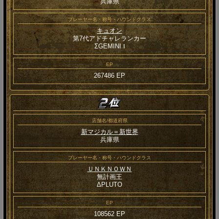
兵庫県
プレーヤー名・称号・ハウンドクラス
キュオン
第7代アドチャレランカー
ΣGEMINI Ⅰ
EP
267486 EP
店舗名/都道府県
新マジカル＝新世界
兵庫県
プレーヤー名・称号・ハウンドクラス
ＵＮＫＮＯＷＮ
無計画王
ΔPLUTO
EP
108562 EP