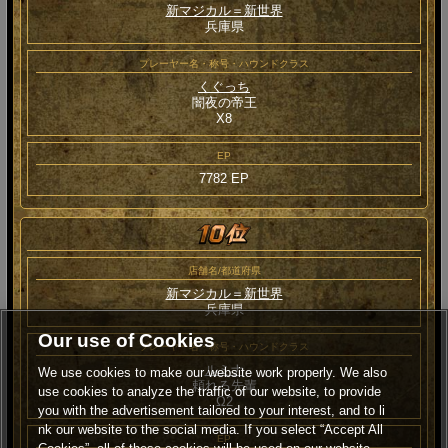
新マジカル＝新世界
兵庫県
プレーヤー名・称号・ハウンドクラス
くぐっち
闇夜の帝王
Χ8
EP
7782 EP
店舗名/都道府県
新マジカル＝新世界
兵庫県
Our use of Cookies
プレーヤー名・称号・ハウンドクラス
ルミナ
We use cookies to make our website work properly. We also
頼れる先輩
use cookies to analyze the traffic of our website, to provide
Ω2
you with the advertisement tailored to your interest, and to li
nk our website to the social media. If you select “Accept All
EP