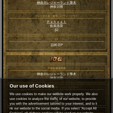
神奈川レジャーランド厚木
神奈川県
プレーヤー名・称号・ハウンドクラス
Ｐｓｈｅｅｔ
疾風迅雷
β2
EP
1180 EP
店舗名/都道府県
神奈川レジャーランド厚木
神奈川県
Our use of Cookies
プレーヤー名・称号・ハウンドクラス
いさ
We use cookies to make our website work properly. We also
ルーキーハウンド
use cookies to analyze the traffic of our website, to provide
ε8
you with the advertisement tailored to your interest, and to li
nk our website to the social media. If you select “Accept All
EP