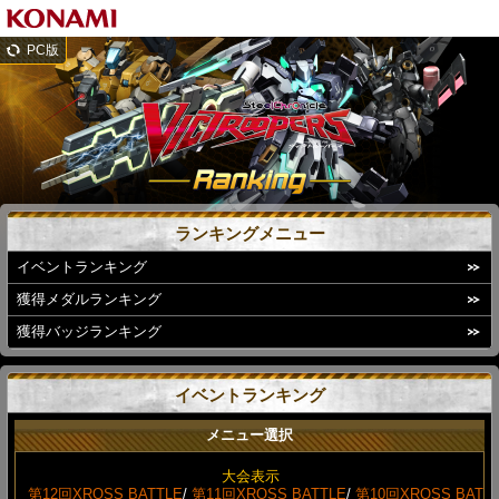
PC版
ランキングメニュー
イベントランキング
獲得メダルランキング
獲得バッジランキング
イベントランキング
メニュー選択
大会表示
第12回XROSS BATTLE
/
第11回XROSS BATTLE
/
第10回XROSS BAT