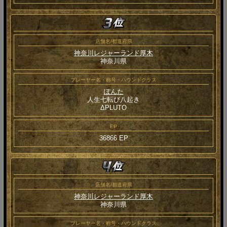
店舗名/都道府県
神奈川レジャーランド厚木
神奈川県
プレーヤー名・称号・ハウンドクラス
ぽんた
人生七転び八起き
ΔPLUTO
EP
36866 EP
店舗名/都道府県
神奈川レジャーランド厚木
神奈川県
プレーヤー名・称号・ハウンドクラス