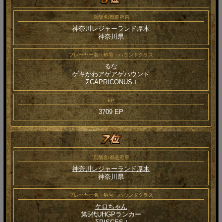
店舗名/都道府県
神奈川レジャーランド厚木
神奈川県
プレーヤー名・称号・ハウンドクラス
るな
ゲキかわアゲアゲハウンド
ΣCAPRICONUS Ⅰ
EP
3709 EP
店舗名/都道府県
神奈川レジャーランド厚木
神奈川県
プレーヤー名・称号・ハウンドクラス
ケロちゃん
第5代UHGPランカー