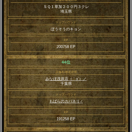
ＳＱ１草加２００円３クレ
埼玉県
トップハウンド
ぼうそうのキョン
EP
200758 EP
44位
店舗名/都道府県
みなぼ茂原店（｀з´）／
千葉県
トップハウンド
もばらのカバネリ♂
EP
191258 EP