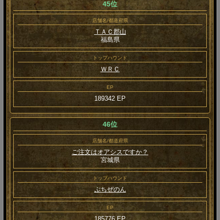
45位
店舗名/都道府県
ＴＡＣ郡山
福島県
トップハウンド
ＷＲＣ
EP
189342 EP
46位
店舗名/都道府県
ご注文はオアシスですか？
宮城県
トップハウンド
ぷちぜのん
EP
185776 EP