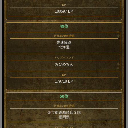
EP
180597 EP
49位
店舗名/都道府県
光速憧路
北海道
トップハウンド
おひめちん
EP
179718 EP
50位
店舗名/都道府県
楽市街道箱崎店３階
福岡県
トップハウンド