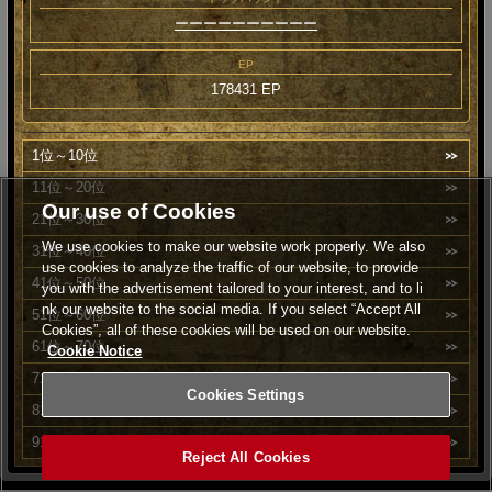
ーーーーーーーーーー
EP
178431 EP
1位～10位
11位～20位
Our use of Cookies
21位～30位
We use cookies to make our website work properly. We also
31位～40位
use cookies to analyze the traffic of our website, to provide
41位～50位
you with the advertisement tailored to your interest, and to li
nk our website to the social media. If you select “Accept All
51位～60位
Cookies”, all of these cookies will be used on our website.
61位～70位
Cookie Notice
71位～80位
Cookies Settings
81位～90位
91位～100位
Reject All Cookies