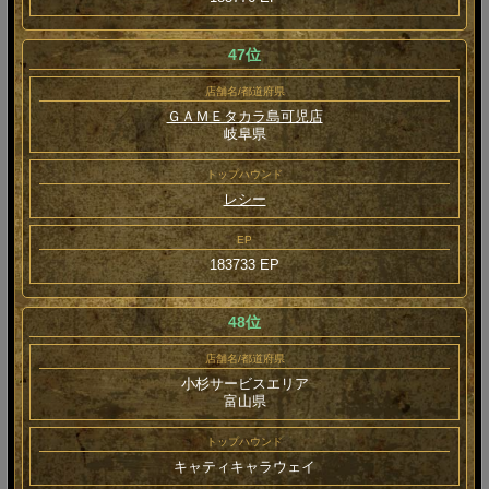
47位
店舗名/都道府県
ＧＡＭＥタカラ島可児店
岐阜県
トップハウンド
レシー
EP
183733 EP
48位
店舗名/都道府県
小杉サービスエリア
富山県
トップハウンド
キャティキャラウェイ