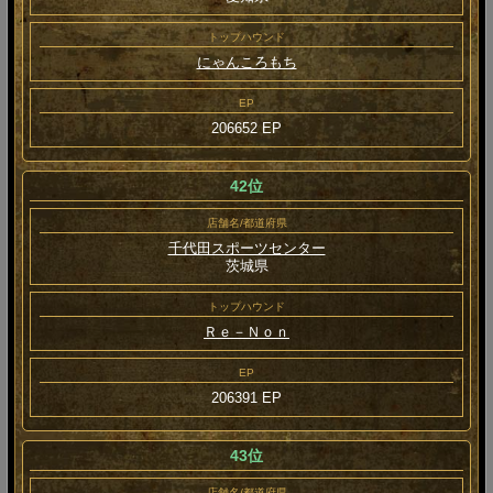
トップハウンド
にゃんころもち
EP
206652 EP
42位
店舗名/都道府県
千代田スポーツセンター
茨城県
トップハウンド
Ｒｅ－Ｎｏｎ
EP
206391 EP
43位
店舗名/都道府県