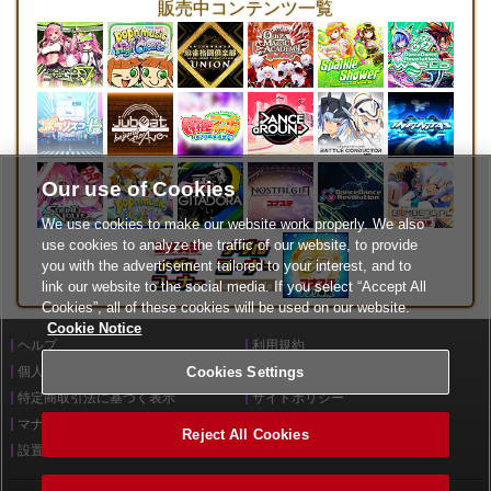
販売中コンテンツ一覧
Our use of Cookies
We use cookies to make our website work properly. We also
use cookies to analyze the traffic of our website, to provide
you with the advertisement tailored to your interest, and to
link our website to the social media. If you select “Accept All
Cookies”, all of these cookies will be used on our website.
Cookie Notice
ヘルプ
利用規約
Cookies Settings
個人情報等保護方針
外部送信について
特定商取引法に基づく表示
サイトポリシー
マナー＆ルール
お問い合わせ
Reject All Cookies
設置店舗検索
Cookies Settings