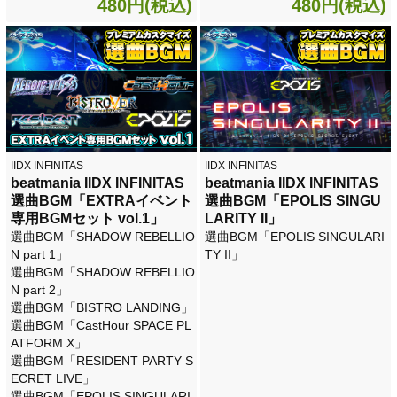
480円(税込)
480円(税込)
IIDX INFINITAS
IIDX INFINITAS
beatmania IIDX INFINITAS
beatmania IIDX INFINITAS
選曲BGM「EXTRAイベント
選曲BGM「EPOLIS SINGU
専用BGMセット vol.1」
LARITY II」
選曲BGM「SHADOW REBELLIO
選曲BGM「EPOLIS SINGULARI
N part 1」
TY II」
選曲BGM「SHADOW REBELLIO
N part 2」
選曲BGM「BISTRO LANDING」
選曲BGM「CastHour SPACE PL
ATFORM X」
選曲BGM「RESIDENT PARTY S
ECRET LIVE」
選曲BGM「EPOLIS SINGULARI